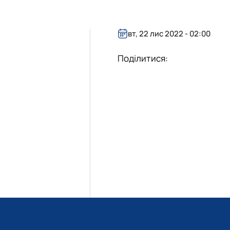
я та адмініструванн…
міністративний менеджмент"
енеджмент ЗЕД"
вт, 22 лис 2022 - 02:00
Поділитися: