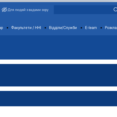
Для людей з вадами зору
ments
ар
Факультети / ННІ
Відділи/Служби
E-learn
Розкл