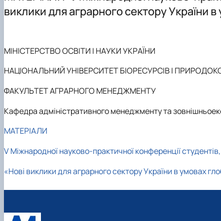
Співробітники кафедри
Аспірантура
Проєкт DAAD
виклики для аграрного сектору України в 
ННВЛ «Бізнес-аналітика»
Організація практичного навчання
DigiAgrar_UA
Клуб випускників
Графік консультацій
AgriWork_UA
Навчально-методичне забезпечення, робочі програми,
МІНІСТЕРСТВО ОСВІТИ І НАУКИ УКРАЇНИ
Обговорення проєктів освітніх програм
НАЦІОНАЛЬНИЙ УНІВЕРСИТЕТ БІОРЕСУРСІВ І ПРИРОДО
ФАКУЛЬТЕТ АГРАРНОГО МЕНЕДЖМЕНТУ
Кафедра адміністративного менеджменту та зовнішньоеко
МАТЕРІАЛИ
V
Міжнародної науково-практичної конференції студентів,
«Нові виклики для аграрного сектору України в умовах гло