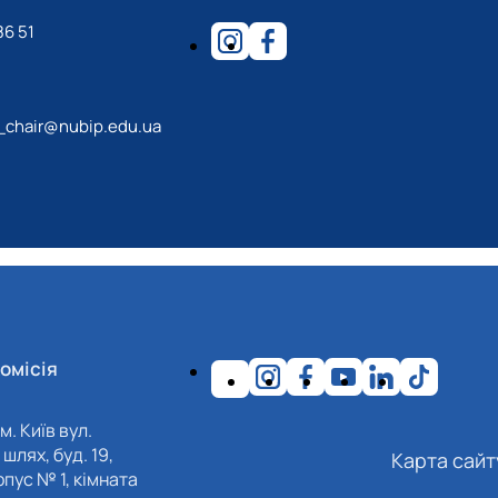
86 51
_chair@nubip.edu.ua
омісія
м. Київ вул.
шлях, буд. 19,
Карта сайт
пус № 1, кімната