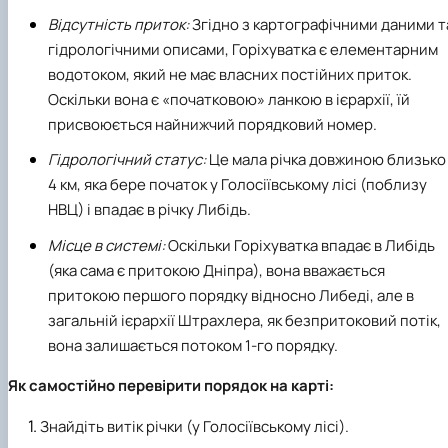
Відсутність приток:
Згідно з картографічними даними т
гідрологічними описами, Горіхуватка є елементарним
водотоком, який не має власних постійних приток.
Оскільки вона є
«
початковою
»
ланкою в ієрархії, їй
присвоюється найнижчий порядковий номер.
Гідрологічний статус:
Це мала річка довжиною близько
4 км, яка бере початок у Голосіївському лісі (поблизу
НВЦ) і впадає в річку Либідь.
Місце в системі:
Оскільки Горіхуватка впадає в Либідь
(яка сама є притокою Дніпра), вона вважається
притокою першого порядку відносно Либеді, але в
загальній ієрархії Штрахлера, як безпритоковий потік,
вона залишається потоком 1-го порядку.
Як самостійно перевірити порядок на карті:
Знайдіть витік річки (у Голосіївському лісі).