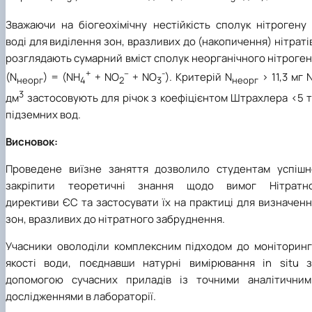
Зважаючи на біогеохімічну нестійкість сполук нітрогену 
воді для виділення зон, вразливих до (накопичення) нітраті
розглядають сумарний вміст сполук неорганічного нітроге
+
–
-
(N
) = (NH
+ NO
+ NO
). Критерій N
> 11,3 мг 
неорг
4
2
3
неорг
3
дм
застосовують для річок з коефіцієнтом Штрахлера <5 
підземних вод.
Висновок:
Проведене виїзне заняття дозволило студентам успішн
закріпити теоретичні знання щодо вимог Нітратно
директиви ЄС та застосувати їх на практиці для визначен
зон, вразливих до нітратного забруднення.
Учасники оволоділи комплексним підходом до моніторинг
якості води, поєднавши натурні вимірювання in situ з
допомогою сучасних приладів із точними аналітичним
дослідженнями в лабораторії.