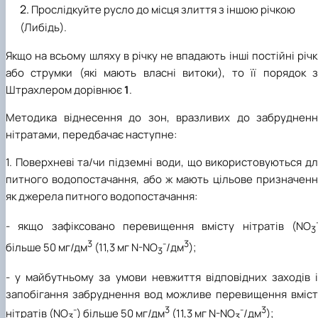
Прослідкуйте русло до місця злиття з іншою річкою
(Либідь).
Якщо на всьому шляху в річку не впадають інші постійні річ
або струмки (які мають власні витоки), то її порядок з
Штрахлером дорівнює
1
.
Методика віднесення до зон, вразливих до забрудненн
нітратами, передбачає наступне:
1. Поверхневі та/чи підземні води, що використовуються д
питного водопостачання, або ж мають цільове призначенн
як джерела питного водопостачання:
- якщо зафіксовано перевищення вмісту нітратів (NO
3
3
-
3
більше 50 мг/дм
(11,3 мг N-NO
/дм
);
3
- у майбутньому за умови невжиття відповідних заходів і
запобігання забруднення вод можливе перевищення вміст
-
3
-
3
нітратів (NO
) більше 50 мг/дм
(11,3 мг N-NO
/дм
);
3
3