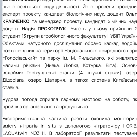
цього освітнього виду діяльності. Його провели провідни
експерт проекту, кандидат біологічних наук, доцент
Ольг
КРАВЧЕНКО
та менеджер проекту, кандидат хімічних наук
доцент
Надія ПРОКОПЧУК.
Участь у ньому прийняли 2
студент 13 групи агробіологічного факультету НУБіП Україн
Об’єктами натурного дослідження обрано каскад водойм
розташованих на території Національного природного парк
«Голосіївський» та парку ім. М. Рильського, які живлять
малими річками (Нивка, Любка, Котурка, Віта). Основн
водойми: Горіхуватські ставки (4 штучні ставки), озер
Дідорівка, озеро Шапарня, а також система Китаївськи
ставків.
Чудова погода сприяла гарному настрою на роботу, як
пройшла організовано та продуктивно.
Експериментальна частина роботи охопила моніторин
вмісту нітратів
in situ
з допомогою нітратоміру HORIB
LAQUAtwin NO3-11. В лабораторії результати тестуванн