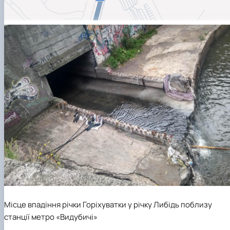
Місце впадіння річки Горіхуватки у річку Либідь поблизу
станції метро «Видубичі»