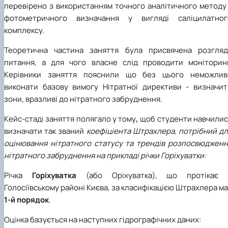
перевірено з використанням точного аналітичного методу 
фотометричного визначання у вигляді саліцилатног
комплексу.
Теоретична частина заняття була присвячена розгляд
питання, а для чого власне слід проводити моніторинг
Керівники заняття пояснили що без цього неможлив
виконати базову вимогу Нітратної директиви - визначит
зони, вразливі до нітратного забруднення.
Кейс-стаді заняття полягало у тому
,
щоб студенти навчилис
визначати так
званий
коефіціента Штрахлера, потрібний д
оцінювання нітратного статусу та трендів розпосвюдженн
нітратного забруднення на прикладі річки Горіхуватки:
Річка
Горіхуватка
(або Оріхуватка), що протікає 
Голосіївському районі Києва, за класифікацією Штрахлера м
1-й порядок
.
Оцінка базується на наступних гідрографічних даних: