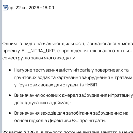
ср, 22 кві 2026 - 16:00
Одним із видів навчальної діяльності, запланованої у меж
проекту EU_NITRA_UKR, є проведення так званого літньог
семестру, до задач якого входять:
Натурне тестування вмісту нітратів у поверхневих та
ґрунтових водах та картування забруднення нітратами
у ґрунтових водах для студентів НУБіП;
Визначання основних джерел забруднення нітратами у
досліджуваних водоймах;-
Визначання заходів для запобігання забрудненню на
основі підходів Директиви ЄС про нітрати.
22 квітня 2026 р.
відбулося поточне виїздне заняття в меж