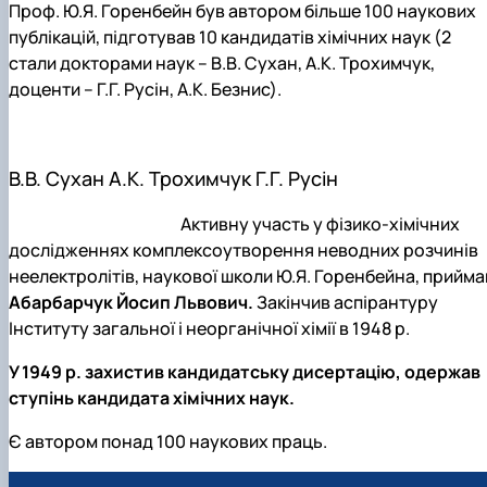
Проф. Ю.Я. Горенбейн був автором більше 100 наукових
публікацій, підготував 10 кандидатів хімічних наук (2
стали докторами наук – В.В. Сухан, А.К. Трохимчук,
доценти – Г.Г. Русін, А.К. Безнис).
В.В. Сухан А.К. Трохимчук Г.Г. Русін
А
ктивну участь у фізико-хімічних
дослідженнях комплексоутворення неводних розчинів
неелектролітів, наукової школи Ю.Я. Горенбейна, прийма
Абарбарчук Йосип Львович.
Закінчив аспірантуру
Інституту загальної і неорганічної хімії в 1948 р.
У 1949 р. захистив кандидатську дисертацію, одержав
ступінь кандидата хімічних наук.
Є автором понад 100 наукових праць.