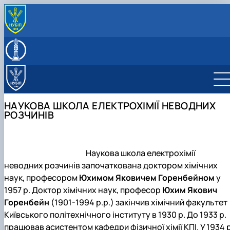
ПРО КАФЕДРУ
Співробітники кафедри
НАУКОВА РОБОТА
Історія кафедри
Наукові гуртки
НАВЧАЛЬНА РОБОТА
Наукові школи
Студентський науковий гурток "Добавки,
Робочі програми навчальних дисциплін
МІЖНАРОДНІ ПРОЕКТИ
Аспірантура
мікроелементи та пробіотики"
Наукова школа полярографічного аналізу
Програми навчальних практик
Jean Monnet Programme
КОНТАКТИ ТА ДОВІДКА
НАУКОВА ШКОЛА ЕЛЕКТРОХІМІЇ НЕВОДНИХ
біогеохімічних об'єктів
Студентський науковий гурток "Аналіз питн
Контактна інформація
РОЗЧИНІВ
води"
Наукова школа електрохімії неводних
розчинів
Студентський науковий гурток «Хімічна
олімпіада»
Наукова школа хімії фосфатів
Наукова школа електрохімії
неводних розчинів започаткована доктором хімічних
наук, професором
Юхимом Яковичем Горенбейном
у
1957 р. Доктор хімічних наук, професор
Юхим Якович
Горенбейн
(1901-1994 р.р.) закінчив хімічний факультет
Київського політехнічного інституту в 1930 р. До 1933 р.
працював асистентом кафедри фізичної хімії КПІ.
У 1934 р