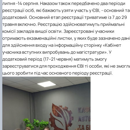
липня -14 серпня. Наказом також передбачено два періоди
реєстрації осіб, які бажають узяти участь у ЄВІ, - основний та
додатковий. Основний етап реєстрації триватиме із 7 до 29
травня включно. Реєстрацію здійснюватимуть приймальні
комісії закладів вищої освіти. Зареєстровані учасники
отримають екзаменаційні листки, у яких буде зазначено дані
для здійснення входу на інформаційну сторінку «Кабінет
учасника вступних випробувань до магістратури». У
додатковий період (17–21 червня) матимуть змогу
зареєструватися для проходження ЄВІ ті особи, які не змогл
цього зробити під час основного періоду реєстрації.