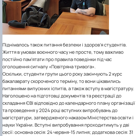
Піднімалось також питання безпеки і здоров’я студентів.
Життя в умовах воєнного часу не просте, тому важливо
постійно пам’ятати про правила поведінки під час
оголошення сигналу «Повітряна тривога».
Оскільки, студенти групи цього року закінчують 2 курс
бакалаврату скороченого терміну, то вони цікавились
питаннями випускних іспитів, а також вступу в магістратуру.
Наголошено на підготовці документів та реєстрації до
складання ЄВІ відповідно до календарного плану організації
та проведення у 2024 році вступних випробувань до
магістратури, затвердженого наказом Міністерства освіти і
науки України. Вступні випробування проходитимуть у дві
сесії: основна сесія: 24 червня-15 липня; додаткова сесія: 31