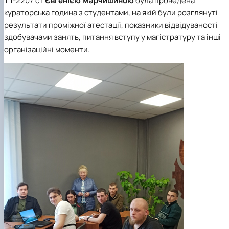
ТТ-2207 ст
Євгенією Марчишиною
була проведена
Науковий гурток «Охорона праці в харчових
кураторська година з студентами, на якій були розглянуті
технологіях»
результати проміжної атестації, показники відвідуваності
здобувачами занять, питання вступу у магістратуру та інші
організаційні моменти.