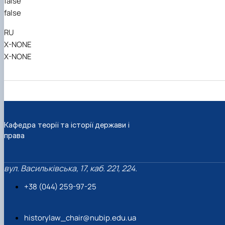
false
false
RU
X-NONE
X-NONE
Кафедра теорії та історії держави і
права
вул. Васильківська, 17, каб. 221, 224.
+38 (044) 259-97-25
historylaw_chair@nubip.edu.ua