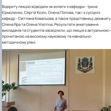
Відкриту лекцію відвідали як колеги з кафедри -
І
рина
Єрмоленко, Сергій Козін, Олена Попова
, так і з сусідніх
кафедр -
Світлана Ковальова
,
а також п
редставни
ці
деканату
Олена Яра
та
Олена Улютіна
.
Результати анкетування
викладачів та студентів засвідчили, що лекція є актуальною і
прочитаною на високому науковому та навчально-
методичному рівні.