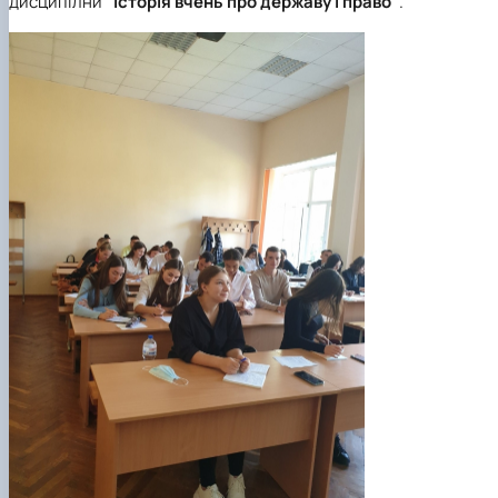
дисципілни
"Історія вчень про державу і право"
.