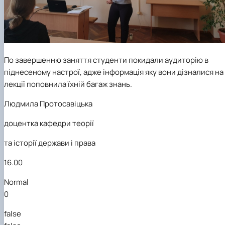
По завершенню заняття студенти покидали аудиторію в
піднесеному настрої, адже інформація яку вони дізналися на
лекції поповнила їхній багаж знань.
Людмила Протосавіцька
доцент
ка
кафедри теорії
та історії держави і права
16.00
Normal
0
false