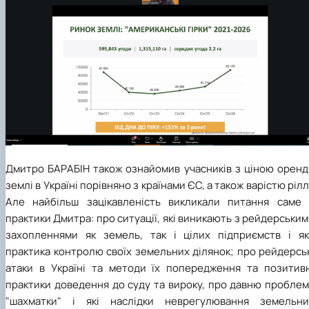
Дмитро БАРАБІН також ознайомив учасників з ціною оренд
землі в Україні порівняно з країнами ЄС, а також варістю рілл
Але найбільш зацікавленість викликали питання саме 
практики Дмитра: про ситуації, які виникають з рейдерськи
захопленнями як земель, так і цілих підприємств і як
практика контролю своїх земельних ділянок; про рейдерсь
атаки в Україні та методи їх попередження та позитивн
практики доведення до суду та вироку, про давню проблем
"шахматки" і які наслідки неврегулювання земельни