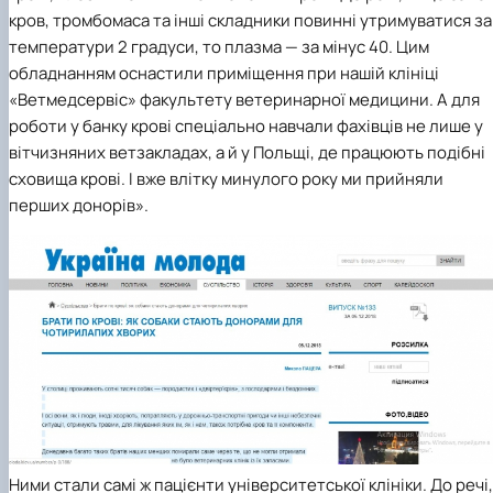
кров, тромбомаса та інші складники повинні утримуватися за
температури 2 градуси, то плазма — за мінус 40. Цим
обладнанням оснастили приміщення при нашій клініці
«Ветмедсервіс» факультету ветеринарної медицини. А для
роботи у банку крові спеціально навчали фахівців не лише у
вітчизняних ветзакладах, а й у Польщі, де працюють подібні
сховища крові. І вже влітку минулого року ми прийняли
перших донорів».
Ними стали самі ж пацієнти університетської клініки. До речі,