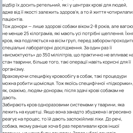
відбір їх досить ретельний, як і у центрах крові для людей,
адже від її якості залежить здоров’я, а то й життя чотирилапи
пацієнтів.
Тож донори — лише здорові собаки віком 2-8 років, але вагою
не менше 25 кілограмів, які мають усі потрібні щеплення. Їхн
кров, яка поділяється на вісім груп, перед забором проходит
спеціальні лабораторні дослідження. За один раз її
«висмоктують» до 350 мілілітрів, що практично не впливає н
стан тварини, більше того, такі операції навіть корисні для її
організму.
Враховуючи специфіку кровообігу в собак, такі процедури
можна робити щомісяця. Тож якоїсь специфічної «підкормки»
як, скажімо, людям-донорам, після здачі крові собакам не
дають.
Забирають кров одноразовими системами у тварини, яка
лежить на кушетці. Якщо вона занадто збуджена і агресивно
реагує на процес, то їй дають заспокійливі ліки. До речі,
собака, якому раніше хоча б раз переливали кров іншої