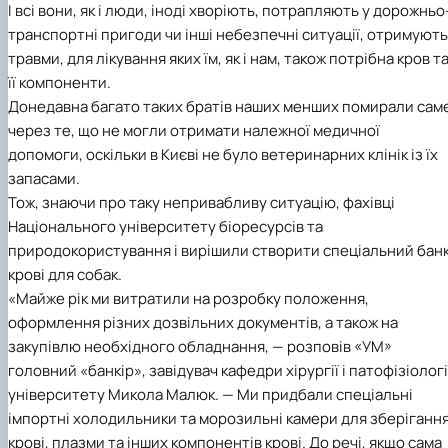
І всі вони, як і люди, іноді хворіють, потрапляють у дорожньо
транспортні пригоди чи інші небезпечні ситуації, отримують
травми, для лікування яких їм, як і нам, також потрібна кров т
її компоненти.
Донедавна багато таких братів наших менших помирали сам
через те, що не могли отримати належної медичної
допомоги, оскільки в Києві не було ветеринарних клінік із їх
запасами.
Тож, знаючи про таку непривабливу ситуацію, фахівці
Національного університету біоресурсів та
природокористування і вирішили створити спеціальний бан
крові для собак.
«Майже рік ми витратили на розробку положення,
оформлення різних дозвільних документів, а також на
закупівлю необхідного обладнання, — розповів «УМ»
головний «банкір», завідувач кафедри хірургії і патофізіологі
університету Микола Малюк. — Ми придбали спеціальні
імпортні холодильники та морозильні камери для зберіганн
крові, плазми та інших компонентів крові. До речі, якщо сама