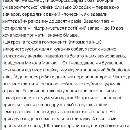
тварини, не може бути донором. Зараз у базі донорів
університетської клініки близько 20 собак — переважно
вівчарок, серед яких є вже й «почесні», які здавали
життєдайну речовину до десяти разів. Завдяки таким
чотирилапим і підтримується постійний запас — до 10 доз,
хоча можна тримати і значно більше.
«Ця кров, а також її компоненти (плазма та інші)
використовується для лікування собак, хворих на онко,
апластичну анемію, падезіоз та багато інших захворювань, 
повідомив Микола Малюк. — От і нещодавно ми буквально
врятували від смерті лайку, яку вкусив заражений бабезіозо
кліщ. Їй довелося робити декілька переливань крові. Часто д
нас звертаються господарі собак, які отруїлися щурячою
отрутою. Ефективне таке лікування і при онкологічних
захворюваннях та чумі м’ясоїдних. Як правило, господарі
приносять до нас своїх друзів сім’ї на руках, а після
гемотрансфузії вони йдуть на свої чотирьох лапах. Не
пригадую жодного смертельного випадку. А всього ми
провели вже понад 100 таких переливань, врятувавши життя