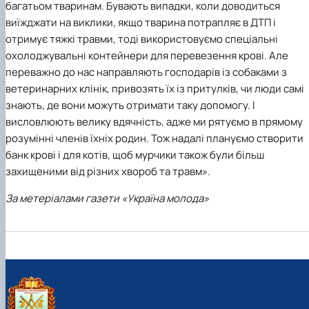
багатьом тваринам. Бувають випадки, коли доводиться
виїжджати на виклики, якщо тварина потрапляє в ДТП і
отримує тяжкі травми, тоді використовуємо спеціальні
охолоджувальні контейнери для перевезення крові. Але
переважно до нас направляють господарів із собаками з
ветеринарних клінік, привозять їх із притулків, чи люди самі
знають, де вони можуть отримати таку допомогу. І
висловлюють велику вдячність, адже ми рятуємо в прямому
розумінні членів їхніх родин. Тож надалі плануємо створити
банк крові і для котів, щоб мурчики також були більш
захищеними від різних хвороб та травм».
За метеріалами газети «Україна молода»