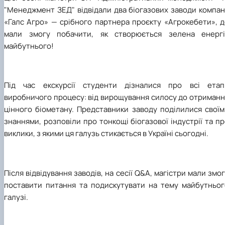
"Менеджмент ЗЕД" відвідали два біогазових заводи компан
«Галс Агро» — срібного партнера проєкту «Агрокебети», д
мали змогу побачити, як створюється зелена енергі
майбутнього!
Під час екскурсії студенти дізналися про всі етап
виробничого процесу: від вирощування силосу до отриманн
цінного біометану. Представники заводу поділилися своїм
знаннями, розповіли про тонкощі біогазової індустрії та п
виклики, з якими ця галузь стикається в Україні сьогодні.
Після відвідування заводів, на сесії Q&A, магістри мали змо
поставити питання та подискутувати на тему майбутньог
галузі.