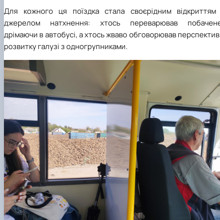
Для кожного ця поїздка стала своєрідним відкриттям 
джерелом натхнення: хтось переварював побачене
дрімаючи в автобусі, а хтось жваво обговорював перспекти
розвитку галузі з одногрупниками.