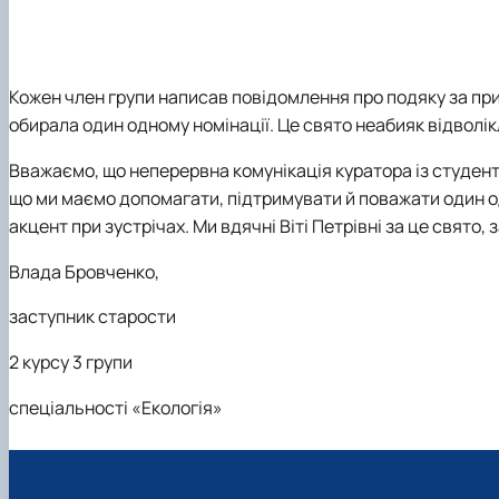
Кожен член групи написав повідомлення про подяку за при
обирала один одному номінації. Це свято неабияк відволік
Вважаємо, що неперервна комунікація куратора із студент
що ми маємо допомагати, підтримувати й поважати один о
акцент при зустрічах. Ми вдячні Віті Петрівні за це свято,
Влада Бровченко,
заступник старости
2 курсу 3 групи
спеціальності «Екологія»