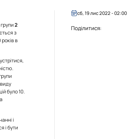
сб, 19 лис 2022 - 02:00
ї групи
2
Поділитися:
ється з
 років в
устрітися,
ністю.
групи
 виду
ій було 10.
а
анні і
я і бути