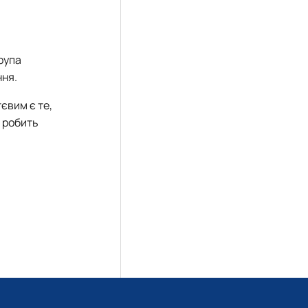
рупа
ння.
євим є те,
 робить