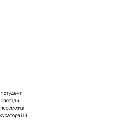
г студент,
і спогади
і переможці
уратора і їй