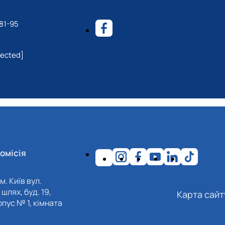
81-95
tected]
омісія
м. Київ вул.
шлях, буд. 19,
Карта сайт
пус № 1, кімната