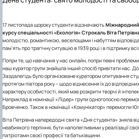
Співпраця
Майстеркласи для школярів
Доктор філософії (PhD)
Конференції
Протоколи засідання кафедри
Всеукраїнський конкурс наукових робіт «Юний дослід
Навчально-методичне забезпечення
Практична підготовка
17 листопада щороку студенти відзначають
Міжнародний
курсу спеціальності «Екологія»
Строкаль Віта Петрівн
молодістю, романтикою, веселощами і набуттям відповідал
пам’ять про трагічну ситуацію в 1939 році і в підтримку вс
Попри те, що навчання у нас онлайн, попри певні проблеми
наш куратор групи знайшла інший спосіб привітати нас. До
Заздалегідь було організоване куратором опитування студ
протягом півтора року – щодо віднесення їх до відповідни
характеру особистості, який мав розкрити творчі й інтелек
Наприклад в номінації «Лідер» групи одноголосно перемо
Бровченко. Також в номінації «Комунікатор» перемогли Ю
Віта Петрівна напередодні свята «Дня студента» зняла ві
неабиякого терпіння, бути наполегливими у реалізації св
патріотами своєї професії та батьківщини.