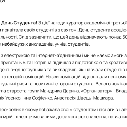
Робочі програми ОС "Магістр"
About project
ник»
Executive board
Work packages
 День Студента!
З цієї нагоди куратор академічної третьо
DemoSiteDG3(Ukraine)
а
привітала своїх студентів з святом. День студента асоцію
Stakeholders
ьності. Слід зазначити, що цей день відзначають понад 50
News
іх небайдужих викладачів, учнів, студентів.
 з електрикою та інтернет-з’єднанням і ми не маємо змоги з
 привітань Віта Петрівна підійшла з підготовкою та креатив
ентів-одногрупників та викладачів, які навчали студентів 
х категорій номінацій. Назви номінацій відповідали певному
туальні риси та позитивні сторони студента. Всього номінац
гла староста групи Мандрика Дарина, «Організатор» - Влад
лія Усенко, Інна Софієнко, Анастасія Швець-Машкара.
део-ролик в якому побажала своїм студентам наснаги в навч
оїх мрій, цілеспрямованими до самовдосконалення, навчатис