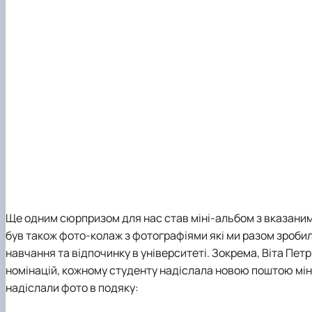
Ще одним сюрпризом для нас став міні-альбом з вказаними 
був також фото-колаж з фотографіями які ми разом зробил
навчання та відпочинку в університеті. Зокрема, Віта Петр
номінацій, кожному студенту надіслала новою поштою міні-
надіслали фото в подяку: