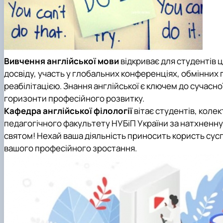
Вивчення англійської мови
відкриває для студентів 
досвіду, участь у глобальних конференціях, обмінних 
реабілітацією. Знання англійської є ключем до сучасн
горизонти професійного розвитку.
Кафедра англійської філології
вітає студентів, коле
педагогічного факультету НУБіП України за натхненну
святом! Нехай ваша діяльність приносить користь сусп
вашого професійного зростання.