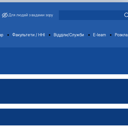
Для людей з вадами зору
ments
ар
Факультети / ННІ
Відділи/Служби
E-learn
Розкл