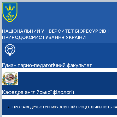
НАЦІОНАЛЬНИЙ УНІВЕРСИТЕТ БІОРЕСУРСІВ І
ПРИРОДОКОРИСТУВАННЯ УКРАЇНИ
Гуманітарно-педагогічний факультет
Кафедра англійської філології
ПРО КАФЕДРУ
ВСТУПНИКУ
ОСВІТНІЙ ПРОЦЕС
ДІЯЛЬНІСТЬ К
Науково-дослідна робота
Студентський науковий гурток “BUSINESS COMMUNIC