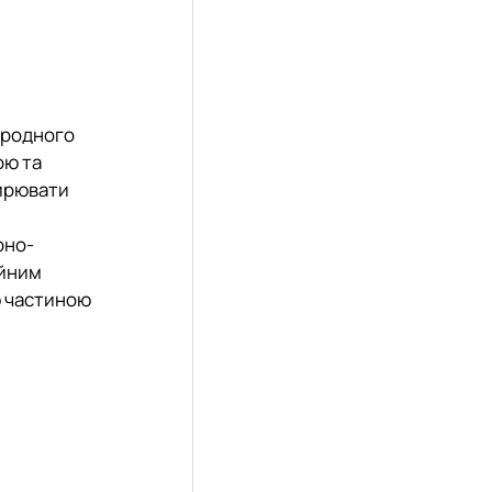
ародного
ою та
ширювати
рно-
ійним
ю частиною