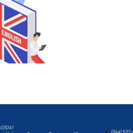
03041
(044) 527-