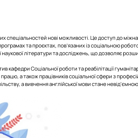
цих спеціальностей нові можливості. Це доступ до міжн
програмах та проєктах, пов’язаних із соціальною робот
ої наукової літератури та досліджень, що дозволяє роз
ктив кафедри Соціальної роботи та реабілітації гуманіта
 працю, а також працівників соціальної сфери з профес
ільству, а вивчення англійської мови стане невід'ємно