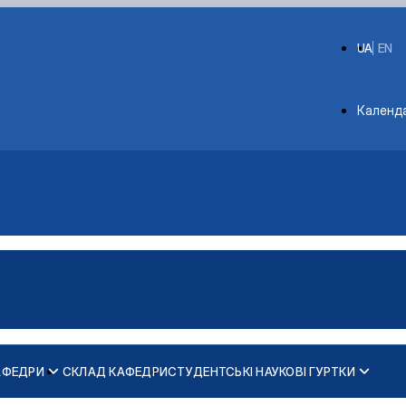
UA
EN
Depart
Календ
АФЕДРИ
СКЛАД КАФЕДРИ
СТУДЕНТСЬКІ НАУКОВІ ГУРТКИ
ATION JOURNALISM” (Журналістика …