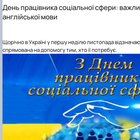
Навчально-методична робота
Студентський науковий гурток "Майстерність усного 
День працівника соціальної сфери: важлив
Міжнародна діяльність
англійської мови
Профорієнтаційна робота
Культурно-виховна робота
Щорічно в Україні у першу неділю листопада відзнача
спрямована на допомогу тим, хто її потребує.