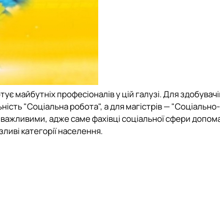
ує майбутніх професіоналів у цій галузі. Для здобувачі
ість "Соціальна робота", а для магістрів — "Соціально-
но важливими, адже саме фахівці соціальної сфери допо
ливі категорії населення.