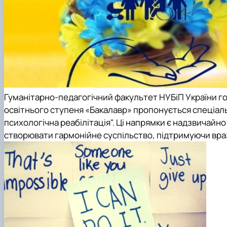
Гуманітарно-педагогічний факультет НУБіП України гот
освітнього ступеня «Бакалавр» пропонується спеціальн
психологічна реабілітація". Ці напрямки є надзвичай
створювати гармонійне суспільство, підтримуючи враз