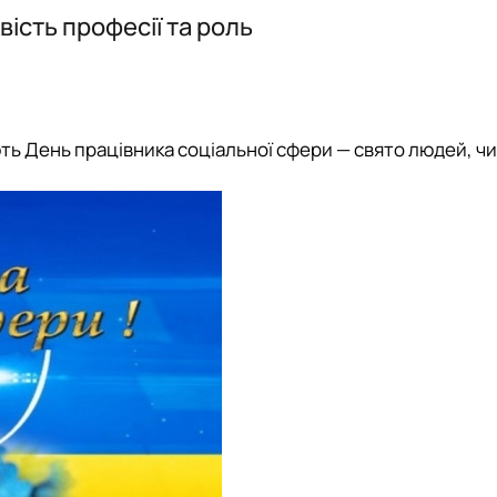
та письмового перекладу”
ість професії та роль
ють День працівника соціальної сфери — свято людей, ч