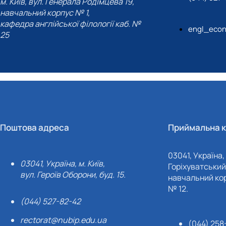
м. Київ, вул. Генерала Родімцева 19,
навчальний корпус № 1,
кафедра англійської філології каб. №
engl_eco
25
Поштова адреса
Приймальна к
03041, Україна, 
03041, Україна, м. Київ,
Горіхуватський 
вул. Героїв Оборони, буд. 15.
навчальний кор
№ 12.
(044) 527-82-42
rectorat@nubip.edu.ua
(044) 258