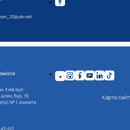
nom_10@ukr.net
омісія
м. Київ вул.
шлях, буд. 19,
Карта сайт
пус № 1, кімната
-42-63