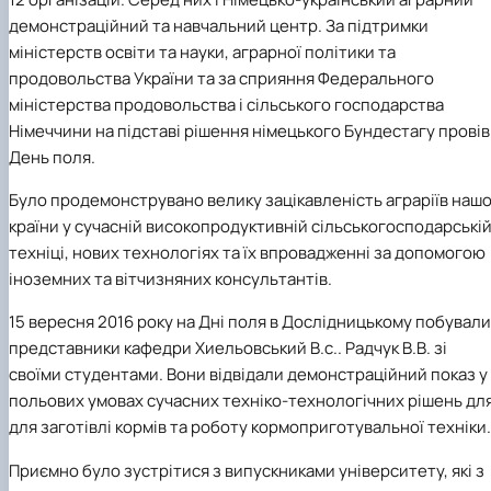
Науковий гурток «Охорона праці в харчових
демонстраційний та навчальний центр. За підтримки
технологіях»
міністерств освіти та науки, аграрної політики та
продовольства України та за сприяння Федерального
міністерства продовольства і сільського господарства
Німеччини на підставі рішення німецького Бундестагу провів
День поля.
Було продемонструвано велику зацікавленість аграріїв нашо
країни у сучасній високопродуктивній сільськогосподарські
техніці, нових технологіях та їх впровадженні за допомогою
іноземних та вітчизняних консультантів.
15 вересня 2016 року на Дні поля в Дослідницькому побували
представники кафедри Хиельовський В.с.. Радчук В.В.
зі
своїми студентами. Вони відвідали демонстраційний показ у
польових умовах сучасних техніко-технологічних рішень дл
для заготівлі кормів та роботу кормоприготувальної техніки
.
Приємно було зустрітися з випускниками університету, які з