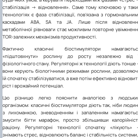
стабілізація → відновлення». Саме тому ключовою у таки
технологіях є фаза стабілізації, пов’язана з гормональни
каскадами ABA, SA та JA. Лише після відновленн
метаболічної рівноваги стає можливим повторне увімкненн
TOR-залежних механізмів продуктивності.
Фактично класичні біостимулятори намагаютьс
«підштовхнути» рослину до росту незалежно від ї
фізіологічного стану. Регуляторні ж технології діють тонше
вони керують біологічними режимами рослини, дозволяюч
їй спочатку стабілізуватися, а вже потім ефективно віднови
ріст і врожайний потенціал.
Цю різницю легко пояснити аналогією з людськи
організмом: класичні біостимулятори діють так, ніби люди
з лихоманкою, зневодненням і запаленням намагаютьс
змусити бігти марафон, просто збільшивши калорійніст
раціону. Регуляторні технології спочатку «лікують» 
знімають стрес, відновлюють баланс і стабільність системи,