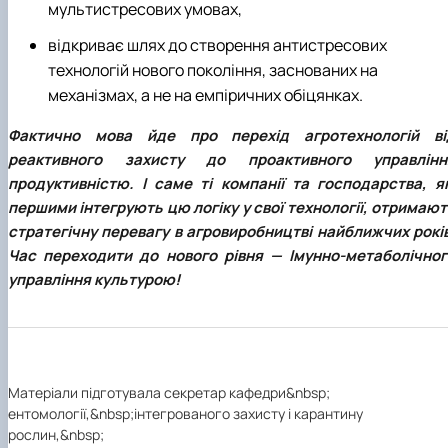
мультистресових умовах,
відкриває шлях до створення антистресових
технологій нового покоління, заснованих на
механізмах, а не на емпіричних обіцянках.
Фактично мова йде про перехід агротехнологій ві
реактивного захисту до проактивного управлінн
продуктивністю. І саме ті компанії та господарства, як
першими інтегрують цю логіку у свої технології, отримаю
стратегічну перевагу в агровиробництві найближчих років
Час переходити до нового рівня — Імунно-метаболічног
управління культурою!
Матеріали підготувала секретар кафедри&nbsp;
ентомології,&nbsp;інтегрованого захисту і карантину
рослин,&nbsp;