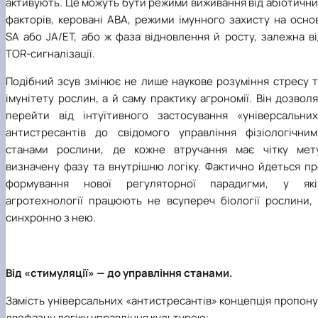
активують. Це можуть бути режими виживання від абіотичн
факторів, керовані ABA, режими імунного захисту на осно
SA або JA/ET, або ж фаза відновлення й росту, залежна в
TOR-сигналізації.
Подібний зсув змінює не лише наукове розуміння стресу т
імунітету рослин, а й саму практику агрономії. Він дозвол
перейти від інтуїтивного застосування «універсальних
антистресантів до свідомого управління фізіологічним
станами рослини, де кожне втручання має чітку мету
визначену фазу та внутрішню логіку. Фактично йдеться пр
формування нової регуляторної парадигми, у які
агротехнології працюють не всупереч біології рослини, 
синхронно з нею.
Від «стимуляції» — до управління станами.
Замість універсальних «антистресантів» концепція пропон
двофазну логіку управління культурою: