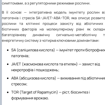
симптомами, а з регуляторними режимами рослини.
В її основі — інтегративна модель імунітету рослин ві
патогенів і стресів SA–JA/ET–ABA–TOR, яка описує розвит
рослини та клітинні процеси захисту від абіотичних 
біотичних факторів на молекулярному рівні як складн
багаторівневу динамічну сигнально-метаболічну т
енергетичну систему з чотирма ключовими домінантами:
SA (саліцилова кислота) — імунітет проти біотрофни
патогенів;
JA/ET (жасмонова кислота та етилен) — захист від
некротрофів і пошкоджень;
ABA (абсцизова кислота) — виживання під абіотични
стресом;
TOR (Target of Rapamycin) — ріст, біосинтез і
формування врожаю.