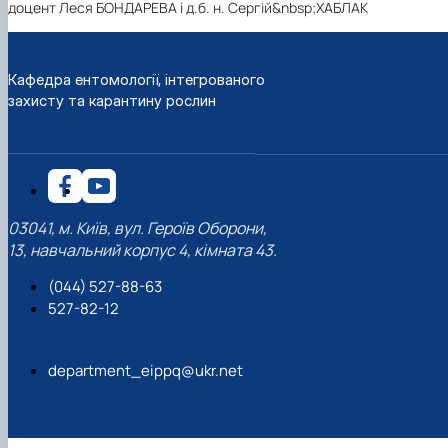
доцент Леся БОНДАРЕВА і д.б. н. Сергій&nbsp;ХАБЛАК
Кафедра ентомології, інтегрованого
захисту та карантину рослин
03041, м. Київ, вул. Героїв Оборони,
13, навчальний корпус 4, кімната 43.
(044) 527-88-63
527-82-12
department_eippq@ukr.net