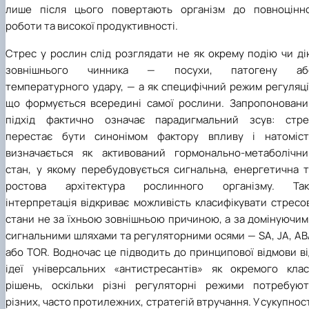
лише після цього повертають організм до повноцінно
роботи та високої продуктивності.
Стрес у рослин слід розглядати не як окрему подію чи ді
зовнішнього чинника — посухи, патогену аб
температурного удару, — а як специфічний режим регуляці
що формується всередині самої рослини. Запропоновани
підхід фактично означає парадигмальний зсув: стре
перестає бути синонімом фактору впливу і натоміст
визначається як активований гормонально-метаболічни
стан, у якому перебудовується сигнальна, енергетична т
ростова архітектура рослинного організму. Так
інтерпретація відкриває можливість класифікувати стресо
стани не за їхньою зовнішньою причиною, а за домінуючим
сигнальними шляхами та регуляторними осями — SA, JA, AB
або TOR. Водночас це підводить до принципової відмови в
ідеї універсальних «антистресантів» як окремого клас
рішень, оскільки різні регуляторні режими потребуют
різних, часто протилежних, стратегій втручання. У сукупнос