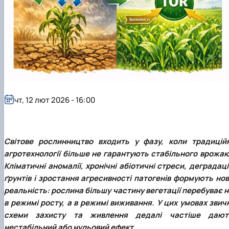
чт, 12 лют 2026 - 16:00
Світове рослинництво входить у фазу, коли традиційн
агротехнології більше не гарантують стабільного врожаю
Кліматичні аномалії, хронічні абіотичні стреси, деградац
ґрунтів і зростання агресивності патогенів формують нов
реальність: рослина більшу частину вегетації перебуває 
в режимі росту, а в режимі виживання. У цих умовах звич
схеми захисту та живлення дедалі частіше дают
нестабільний або нульовий ефект.