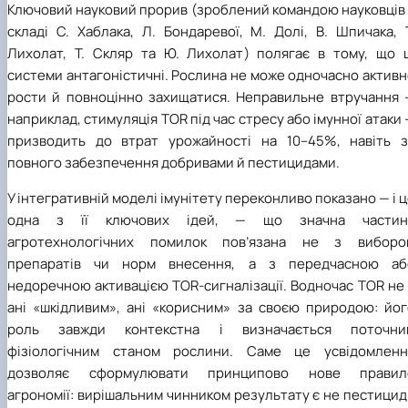
Ключовий науковий прорив (зроблений командою науковців 
складі С. Хаблака, Л. Бондаревої, М. Долі, В. Шпичака, 
Лихолат, Т. Скляр та Ю. Лихолат) полягає в тому, що ц
системи антагоністичні. Рослина не може одночасно актив
рости й повноцінно захищатися. Неправильне втручання 
наприклад, стимуляція TOR під час стресу або імунної атаки
призводить до втрат урожайності на 10–45%, навіть з
повного забезпечення добривами й пестицидами.
У інтегративній моделі імунітету переконливо показано — і 
одна з її ключових ідей, — що значна частин
агротехнологічних помилок пов’язана не з виборо
препаратів чи норм внесення, а з передчасною аб
недоречною активацією TOR-сигналізації. Водночас TOR не
ані «шкідливим», ані «корисним» за своєю природою: йог
роль завжди контекстна і визначається поточни
фізіологічним станом рослини. Саме це усвідомленн
дозволяє сформулювати принципово нове правил
агрономії: вирішальним чинником результату є не пестици