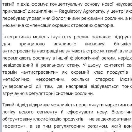
такий підхід формує концептуальну основу нової науково
прикладної дисципліни — Regulatory Agronomy, у центрі як
перебуває управління біологічними режимами рослини, а н
механічна компенсація окремих стресових факторів.
Інтегративна модель імунітету рослин закладає підґрунт
для принципово важливого висновку: більшіст
антистресантів насправді не знімають стрес як такий, а ли
перемикають рослину в інший фізіологічний режим, нерідк
невідповідний її реальному стану. У цьому контексті са
термін «антистресанти» як окремий клас продуктів 
метаболічно некоректним, оскільки створює ілюзі
універсальної дії там, де насправді відбувається тонк
втручання в регуляторні системи рослини.
Такий підхід відкриває можливість переглянути маркетинго
логіку всього сегменту й сформувати нову, біологічн
обґрунтовану класифікацію продуктів — не за декларативн
«ефектом», а за тим регуляторним режимом, який вон