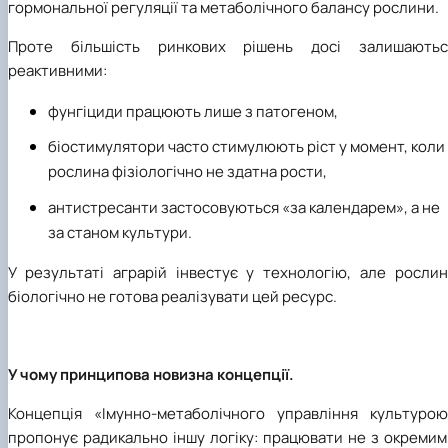
гормональної регуляції та метаболічного балансу рослини.
Проте більшість ринкових рішень досі залишаютьс
реактивними:
фунгіциди працюють лише з патогеном,
біостимулятори часто стимулюють ріст у момент, коли
рослина фізіологічно не здатна рости,
антистресанти застосовуються «за календарем», а не
за станом культури.
У результаті аграрій інвестує у технологію, але рослин
біологічно не готова реалізувати цей ресурс.
У чому принципова новизна концепції.
Концепція «Імунно-метаболічного управління культурою
пропонує радикально іншу логіку: працювати не з окремим