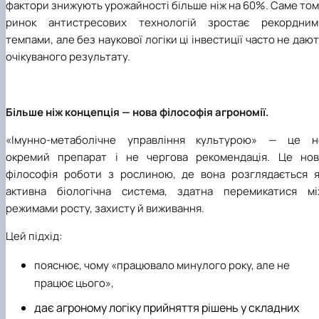
фактори знижують урожайності більше ніж на 60%. Саме то
ринок антистресових технологій зростає рекордним
темпами, але без наукової логіки ці інвестиції часто не даю
очікуваного результату.
Більше ніж концепція — нова філософія агрономії.
«Імунно-метаболічне управління культурою» — це н
окремий препарат і не чергова рекомендація. Це нов
філософія роботи з рослиною, де вона розглядається я
активна біологічна система, здатна перемикатися мі
режимами росту, захисту й виживання.
Цей підхід:
пояснює, чому «працювало минулого року, але не
працює цього»,
дає агроному логіку прийняття рішень у складних