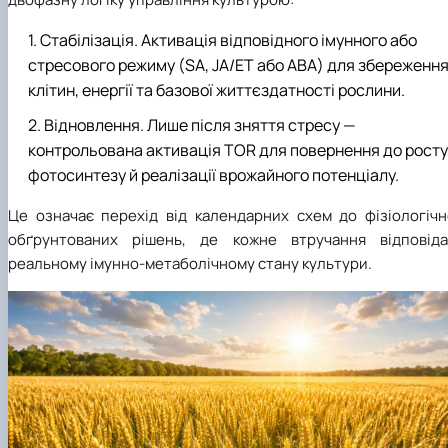
Стабілізація. Активація відповідного імунного або
стресового режиму (SA, JA/ET або ABA) для збереженн
клітин, енергії та базової життєздатності рослини.
Відновлення. Лише після зняття стресу —
контрольована активація TOR для повернення до росту
фотосинтезу й реалізації врожайного потенціалу.
Це означає перехід від календарних схем до фізіологічн
обґрунтованих рішень, де кожне втручання відповіда
реальному імунно-метаболічному стану культури.