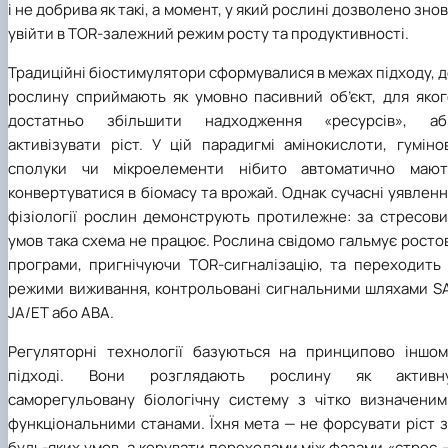
і не добрива як такі, а момент, у який рослині дозволено зно
увійти в TOR-залежний режим росту та продуктивності.
Традиційні біостимулятори сформувалися в межах підходу, 
рослину сприймають як умовно пасивний об’єкт, для яког
достатньо збільшити надходження «ресурсів», аб
активізувати ріст. У цій парадигмі амінокислоти, гуміно
сполуки чи мікроелементи нібито автоматично мают
конвертуватися в біомасу та врожай. Однак сучасні уявлен
фізіології рослин демонструють протилежне: за стресови
умов така схема не працює. Рослина свідомо гальмує росто
програми, пригнічуючи TOR-сигналізацію, та переходить 
режими виживання, контрольовані сигнальними шляхами SA
JA/ET або ABA.
Регуляторні технології базуються на принципово іншом
підході. Вони розглядають рослину як активну
саморегульовану біологічну систему з чітко визначеним
функціональними станами. Їхня мета — не форсувати ріст 
будь-яких умов, а керувати переходами між фазами «стрес