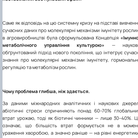
Саме як відповідь на цю системну кризу на підставі вивчен
сучасних даних про молекулярні механізми імунітету росли
в агровиробництві була сформульована Концепція
«Імунно
метаболічного управління культурою»
— науков
обґрунтований підхід нового покоління, що інтегрує сучас
знання про молекулярні механізми імунітету, гормональн
регуляцію та метаболізм рослин.
Чому проблема глибша, ніж здається.
За даними міжнародних аналітичних і наукових джерел
абіотичні стреси спричиняють понад 60–70% глобальни
втрат урожаю, тоді як біотичні чинники — лише 30–40%. Ц
означає, що більшість втрат формується не в момен
ураження хворобою, а значно раніше — на рівні енергетик