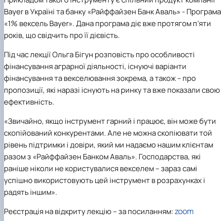
Bayer в Україні та банку «Райффайзен Банк Аваль» - Програма
«1% вексель Bayer». Дана програма діє вже протягом п’яти
років, що свідчить про її дієвість.
Під час лекції Ольга Бігун розповість про особливості
фінансування аграрної діяльності, існуючі варіанти
фінансування та векселювання зокрема, а також – про
пропозиції, які наразі існують на ринку та вже показали свою
ефективність.
«Звичайно, якщо інструмент гарний і працює, він може бути
скопійований конкурентами. Але не можна скопіювати той
рівень підтримки і довіри, який ми надаємо нашим клієнтам
разом з «Райффайзен Банком Аваль». Господарства, які
раніше ніколи не користувалися векселем – зараз самі
успішно використовують цей інструмент в розрахунках і
радять іншим».
zoom
Реєстрація на відкриту лекцію – за посиланням: