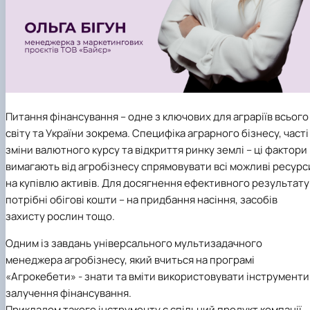
Питання фінансування – одне з ключових для аграріїв всього
світу та України зокрема. Специфіка аграрного бізнесу, часті
зміни валютного курсу та відкриття ринку землі – ці фактори
вимагають від агробізнесу спрямовувати всі можливі ресурс
на купівлю активів. Для досягнення ефективного результату
потрібні обігові кошти – на придбання насіння, засобів
захисту рослин тощо.
Одним із завдань універсального мультизадачного
менеджера агробізнесу, який вчиться на програмі
«Агрокебети» - знати та вміти використовувати інструменти
залучення фінансування.
Прикладом такого інструменту є спільний продукт компанії