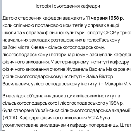
"Автоматизація, комп’ютерно-інтегровані
Міжнародна кредитна мобільність освітніх
Інформація про вибіркові компоненти
АПК
Історія і сьогодення кафедри
програм
техн…
(дисципліни)
Робототехнічні системи
Інформація про вибіркові компоненти
Анкетування
Датою створення кафедри вважають
11 червня 1938 р.
(дисципліни) ОПП Магістр "Автоматизація, ко…
Вступ
коли спільною постановою комітетів у справах вищої
Анкетування (ОПП Магістр "Автоматизація,
школи та у справах фізичної культури і спорту СРСР у трьо
комп’ютерно-інтегровані технології та …
навчальних закладах розташованих в голосіївському
Буклет ОПП "Автоматизація, комп’ютерно-
інтегровані технології та робототехніка"
районі міста Києва – сільськогосподарському,
лісогосподарському і ветеринарному – заснували кафедр
фізичного виховання. У ветеринарному інституті кафедру
фізичного виховання очолив Журавель Василь Макарович
у сільськогосподарському інституті – Заїка Віктор
Васильович, у лісогосподарському інституті – Макарін М.
В наслідок об’єднання двох з цих київських інститутів
сільськогосподарського і лісогосподарського у 1954 р.
була створена Українська сільськогосподарська академії
(УСГА). Кафедра фізичного виховання УСГА була
укомплектована викладачами кафедр-попередниць. Шта