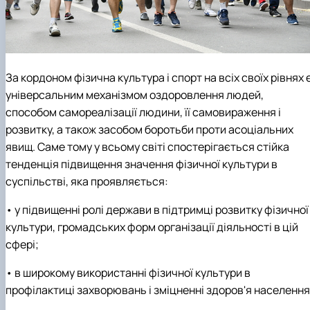
За кордоном фізична культура і спорт на всіх своїх рівнях 
універсальним механізмом оздоровлення людей,
способом самореалізації людини, її самовираження і
розвитку, а також засобом боротьби проти асоціальних
явищ. Саме тому у всьому світі спостерігається стійка
тенденція підвищення значення фізичної культури в
суспільстві, яка проявляється:
• у підвищенні ролі держави в підтримці розвитку фізичної
культури, громадських форм організації діяльності в цій
сфері;
• в широкому використанні фізичної культури в
профілактиці захворювань і зміцненні здоров'я населення