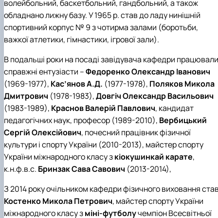
волейбольний, баскетбольний, гандбольний, а також
обладнано лижну базу. У 1965 р. став до ладу нинішній
спортивний корпус № 9 з чотирма залами (боротьби,
важкої атлетики, гімнастики, ігрової зали).
В подальші роки на посаді завідувача кафедри працювал
справжні ентузіасти –
Федоренко Олександр Іванович
(1969-1977),
Кас’янов А.Д.
(1977-1978),
Поляков Микола
Дмитрович
(1978-1983),
Довгіч Олександр Васильович
(1983-1989),
Краснов Валерій Павлович
, кандидат
педагогічних наук, професор (1989-2010),
Вербицький
Сергій Олексійович
, почесний працівник фізичної
культури і спорту України (2010-2013), майстер спорту
України міжнародного класу з
кіокушинкай карате
,
к.н.ф.в.с.
Бринзак Сава Савович
(2013-2014),
З 2014 року очільником кафедри фізичного виховання ста
Костенко Микола Петрович
, майстер спорту України
міжнародного класу з
міні-футболу
чемпіон Всесвітньої