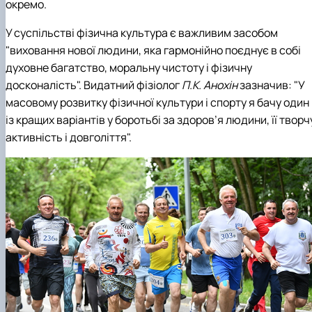
окремо.
У суспільстві фізична культура є важливим засобом
"виховання нової людини, яка гармонійно поєднує в собі
духовне багатство, моральну чистоту і фізичну
досконалість". Видатний фізіолог
П.К. Анохін
зазначив: "У
масовому розвитку фізичної культури і спорту я бачу один
із кращих варіантів у боротьбі за здоров’я людини, її творч
активність і довголіття".