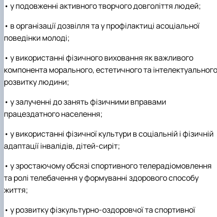
• у подовженні активного творчого довголіття людей;
• в організації дозвілля та у профілактиці асоціальної
поведінки молоді;
• у використанні фізичного виховання як важливого
компонента морального, естетичного та інтелектуальног
розвитку людини;
• у залученні до занять фізичними вправами
працездатного населення;
• у використанні фізичної культури в соціальній і фізичній
адаптації інвалідів, дітей-сиріт;
• у зростаючому обсязі спортивного телерадіомовлення
та ролі телебачення у формуванні здорового способу
життя;
• у розвитку фізкультурно-оздоровчої та спортивної