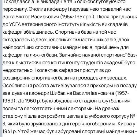
її складався з 18 викладачів та 5 осіб обслуговуючого
персоналу. Очолив кафедру і керував нею тривалий час
Заїка Віктор Васильович (1954-1957 рр.). Після приєднанн
до УСГА ветеринарного інституту кількість викладачів
кафедри збільшилась. Спортивна база на той час
складалась із двох невеликих гімнастичних залів, двох
найпростіших спортивних майданчиків, приміщень для
кафедри та лижної бази. Звичайно наявної спортивної баз
для кількатисячного контингенту студентів академії було
недостатньо, і колектив кафедри приступив до
розширення спортивної бази на громадських засадах.
Особливо ця робота активізувалася з приходом на посаду
завідувача кафедри Шибакіна Василя Івановича (1957-
1969). До 1960 р. було збудовано стадіон із футбольним
полем та легкоатлетичними секторами. На дренаж
стадіону пішла вся розбита цегла від учбового корпусу №
3, який було зруйновано в дні героїчної оборони м. Києва у
1941 р. У той же час були збудовані спортивні майданчики 