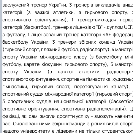
заслужений тренер України, 3 тренерів-викладачів вищо
категорії (з важкої атлетики, з гирьового спорту, з
спортивного орієнтування), 1 тренер-викладач першо
категорії (баскетбол), тренер з ліцензією "В" - дуплом UE
з футзалу, 1 ліцензований тренер категорії «А» федераці
баскетболу України, 3 тренери збірних команд Україн
(гирьовий спорт, пляжний футбол, радіоспорту), 4 майстр
спорту України міжнародного класу (з баскетболу, міні
футболу, карате кіокушин, гирьового спорту), 5 майстрі
спорту України (з важкої атлетики, радіоспорту
спотивного орієнтування, спортивна гімнастика, художньо
гімнастики, гирьовий спорт, перетягування канату), 
спортивний суддя міжнародної категорії (гирьовий спорт)
3 спортивних суддів національної категорії (баскетбол
спортивне орієнтування, спортивна радіопеленгація). Ц
фахівці, які самі змогли досягти успіху – зможуть навчити
вас. Очолювані ними збірні команди з різних видів спорт
нашого університету є лідерами не тільки студентськог