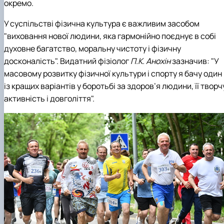
окремо.
У суспільстві фізична культура є важливим засобом
"виховання нової людини, яка гармонійно поєднує в собі
духовне багатство, моральну чистоту і фізичну
досконалість". Видатний фізіолог
П.К. Анохін
зазначив: "У
масовому розвитку фізичної культури і спорту я бачу один
із кращих варіантів у боротьбі за здоров’я людини, її творч
активність і довголіття".