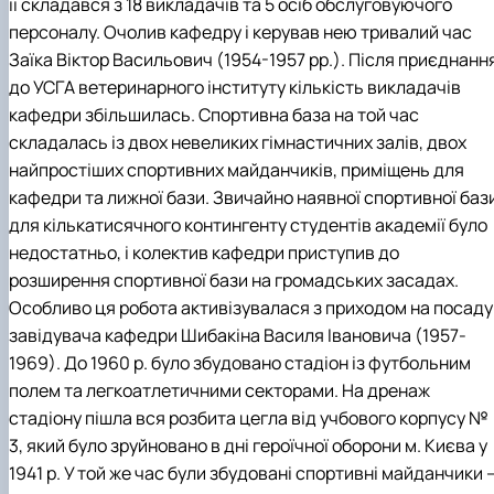
її складався з 18 викладачів та 5 осіб обслуговуючого
персоналу. Очолив кафедру і керував нею тривалий час
Заїка Віктор Васильович (1954-1957 рр.). Після приєднанн
до УСГА ветеринарного інституту кількість викладачів
кафедри збільшилась. Спортивна база на той час
складалась із двох невеликих гімнастичних залів, двох
найпростіших спортивних майданчиків, приміщень для
кафедри та лижної бази. Звичайно наявної спортивної баз
для кількатисячного контингенту студентів академії було
недостатньо, і колектив кафедри приступив до
розширення спортивної бази на громадських засадах.
Особливо ця робота активізувалася з приходом на посаду
завідувача кафедри Шибакіна Василя Івановича (1957-
1969). До 1960 р. було збудовано стадіон із футбольним
полем та легкоатлетичними секторами. На дренаж
стадіону пішла вся розбита цегла від учбового корпусу №
3, який було зруйновано в дні героїчної оборони м. Києва у
1941 р. У той же час були збудовані спортивні майданчики 