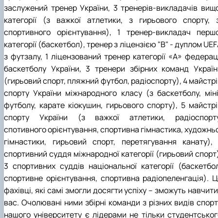
заслужений тренер України, 3 тренерів-викладачів вищо
категорії (з важкої атлетики, з гирьового спорту, з
спортивного орієнтування), 1 тренер-викладач першо
категорії (баскетбол), тренер з ліцензією "В" - дуплом UE
з футзалу, 1 ліцензований тренер категорії «А» федераці
баскетболу України, 3 тренери збірних команд Україн
(гирьовий спорт, пляжний футбол, радіоспорту), 4 майстр
спорту України міжнародного класу (з баскетболу, міні
футболу, карате кіокушин, гирьового спорту), 5 майстрі
спорту України (з важкої атлетики, радіоспорту
спотивного орієнтування, спортивна гімнастика, художньо
гімнастики, гирьовий спорт, перетягування канату), 
спортивний суддя міжнародної категорії (гирьовий спорт)
3 спортивних суддів національної категорії (баскетбол
спортивне орієнтування, спортивна радіопеленгація). Ц
фахівці, які самі змогли досягти успіху – зможуть навчити
вас. Очолювані ними збірні команди з різних видів спорт
нашого університету є лідерами не тільки студентськог