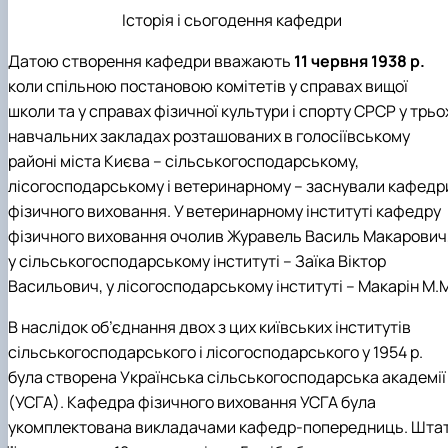
"Автоматизація, комп’ютерно-інтегровані
Міжнародна кредитна мобільність освітніх
Інформація про вибіркові компоненти
АПК
Історія і сьогодення кафедри
програм
техн…
(дисципліни)
Робототехнічні системи
Інформація про вибіркові компоненти
Анкетування
Датою створення кафедри вважають
11 червня 1938 р.
(дисципліни) ОПП Магістр "Автоматизація, ко…
Вступ
коли спільною постановою комітетів у справах вищої
Анкетування (ОПП Магістр "Автоматизація,
школи та у справах фізичної культури і спорту СРСР у трьо
комп’ютерно-інтегровані технології та …
навчальних закладах розташованих в голосіївському
Буклет ОПП "Автоматизація, комп’ютерно-
інтегровані технології та робототехніка"
районі міста Києва – сільськогосподарському,
лісогосподарському і ветеринарному – заснували кафедр
фізичного виховання. У ветеринарному інституті кафедру
фізичного виховання очолив Журавель Василь Макарович
у сільськогосподарському інституті – Заїка Віктор
Васильович, у лісогосподарському інституті – Макарін М.
В наслідок об’єднання двох з цих київських інститутів
сільськогосподарського і лісогосподарського у 1954 р.
була створена Українська сільськогосподарська академії
(УСГА). Кафедра фізичного виховання УСГА була
укомплектована викладачами кафедр-попередниць. Шта