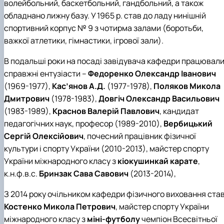
волейбольний, баскетбольний, гандбольний, а також
обладнано лижну базу. У 1965 р. став до ладу нинішній
спортивний корпус № 9 з чотирма залами (боротьби,
важкої атлетики, гімнастики, ігрової зали).
В подальші роки на посаді завідувача кафедри працювал
справжні ентузіасти –
Федоренко Олександр Іванович
(1969-1977),
Кас’янов А.Д.
(1977-1978),
Поляков Микола
Дмитрович
(1978-1983),
Довгіч Олександр Васильович
(1983-1989),
Краснов Валерій Павлович
, кандидат
педагогічних наук, професор (1989-2010),
Вербицький
Сергій Олексійович
, почесний працівник фізичної
культури і спорту України (2010-2013), майстер спорту
України міжнародного класу з
кіокушинкай карате
,
к.н.ф.в.с.
Бринзак Сава Савович
(2013-2014),
З 2014 року очільником кафедри фізичного виховання ста
Костенко Микола Петрович
, майстер спорту України
міжнародного класу з
міні-футболу
чемпіон Всесвітньої