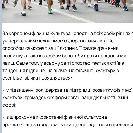
За кордоном фізична культура і спорт на всіх своїх рівнях 
універсальним механізмом оздоровлення людей,
способом самореалізації людини, її самовираження і
розвитку, а також засобом боротьби проти асоціальних
явищ. Саме тому у всьому світі спостерігається стійка
тенденція підвищення значення фізичної культури в
суспільстві, яка проявляється:
• у підвищенні ролі держави в підтримці розвитку фізичної
культури, громадських форм організації діяльності в цій
сфері;
• в широкому використанні фізичної культури в
профілактиці захворювань і зміцненні здоров'я населення