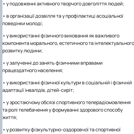
• у подовженні активного творчого довголіття людей;
• в організації дозвілля та у профілактиці асоціальної
поведінки молоді;
• у використанні фізичного виховання як важливого
компонента морального, естетичного та інтелектуальног
розвитку людини;
• у залученні до занять фізичними вправами
працездатного населення;
• у використанні фізичної культури в соціальній і фізичній
адаптації інвалідів, дітей-сиріт;
• у зростаючому обсязі спортивного телерадіомовлення
та ролі телебачення у формуванні здорового способу
життя;
• у розвитку фізкультурно-оздоровчої та спортивної