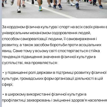
За кордоном фізична культура і спорт на всіх своїх рівнях 
універсальним механізмом оздоровлення людей,
способом самореалізації людини, її самовираження і
розвитку, а також засобом боротьби проти асоціальних
явищ. Саме тому у всьому світі спостерігається стійка
тенденція підвищення значення фізичної культури в
суспільстві, яка проявляється:
• у підвищенні ролі держави в підтримці розвитку фізичної
культури, громадських форм організації діяльності в цій
сфері;
• в широкому використанні фізичної культури в
профілактиці захворювань і зміцненні здоров'я населення