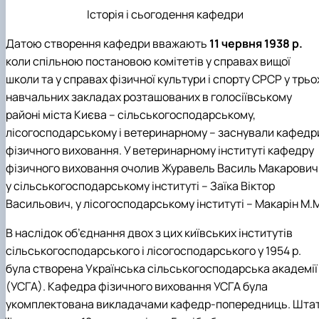
Історія і сьогодення кафедри
Датою створення кафедри вважають
11 червня 1938 р.
коли спільною постановою комітетів у справах вищої
школи та у справах фізичної культури і спорту СРСР у трьо
навчальних закладах розташованих в голосіївському
районі міста Києва – сільськогосподарському,
лісогосподарському і ветеринарному – заснували кафедр
фізичного виховання. У ветеринарному інституті кафедру
фізичного виховання очолив Журавель Василь Макарович
у сільськогосподарському інституті – Заїка Віктор
Васильович, у лісогосподарському інституті – Макарін М.
В наслідок об’єднання двох з цих київських інститутів
сільськогосподарського і лісогосподарського у 1954 р.
була створена Українська сільськогосподарська академії
(УСГА). Кафедра фізичного виховання УСГА була
укомплектована викладачами кафедр-попередниць. Шта