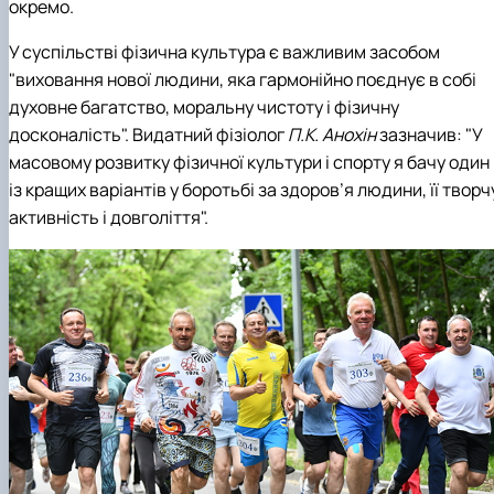
окремо.
У суспільстві фізична культура є важливим засобом
"виховання нової людини, яка гармонійно поєднує в собі
духовне багатство, моральну чистоту і фізичну
досконалість". Видатний фізіолог
П.К. Анохін
зазначив: "У
масовому розвитку фізичної культури і спорту я бачу один
із кращих варіантів у боротьбі за здоров’я людини, її творч
активність і довголіття".