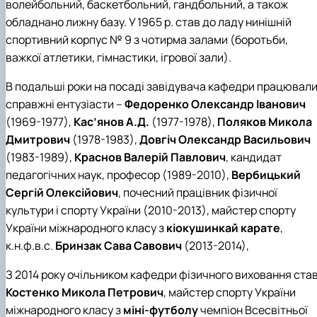
волейбольний, баскетбольний, гандбольний, а також
обладнано лижну базу. У 1965 р. став до ладу нинішній
спортивний корпус № 9 з чотирма залами (боротьби,
важкої атлетики, гімнастики, ігрової зали).
В подальші роки на посаді завідувача кафедри працювал
справжні ентузіасти –
Федоренко Олександр Іванович
(1969-1977),
Кас’янов А.Д.
(1977-1978),
Поляков Микола
Дмитрович
(1978-1983),
Довгіч Олександр Васильович
(1983-1989),
Краснов Валерій Павлович
, кандидат
педагогічних наук, професор (1989-2010),
Вербицький
Сергій Олексійович
, почесний працівник фізичної
культури і спорту України (2010-2013), майстер спорту
України міжнародного класу з
кіокушинкай карате
,
к.н.ф.в.с.
Бринзак Сава Савович
(2013-2014),
З 2014 року очільником кафедри фізичного виховання ста
Костенко Микола Петрович
, майстер спорту України
міжнародного класу з
міні-футболу
чемпіон Всесвітньої