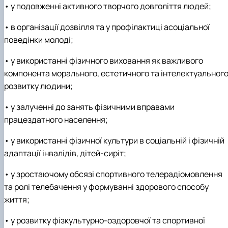
• у подовженні активного творчого довголіття людей;
• в організації дозвілля та у профілактиці асоціальної
поведінки молоді;
• у використанні фізичного виховання як важливого
компонента морального, естетичного та інтелектуальног
розвитку людини;
• у залученні до занять фізичними вправами
працездатного населення;
• у використанні фізичної культури в соціальній і фізичній
адаптації інвалідів, дітей-сиріт;
• у зростаючому обсязі спортивного телерадіомовлення
та ролі телебачення у формуванні здорового способу
життя;
• у розвитку фізкультурно-оздоровчої та спортивної