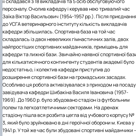
її складався з 18 викладачів та 5 осіб обслуговуючого
персоналу. Очолив кафедру і керував нею тривалий час
Заїка Віктор Васильович (1954-1957 рр.). Після приєднанн
до УСГА ветеринарного інституту кількість викладачів
кафедри збільшилась. Спортивна база на той час
складалась із двох невеликих гімнастичних залів, двох
найпростіших спортивних майданчиків, приміщень для
кафедри та лижної бази. Звичайно наявної спортивної баз
для кількатисячного контингенту студентів академії було
недостатньо, і колектив кафедри приступив до
розширення спортивної бази на громадських засадах.
Особливо ця робота активізувалася з приходом на посаду
завідувача кафедри Шибакіна Василя Івановича (1957-
1969). До 1960 р. було збудовано стадіон із футбольним
полем та легкоатлетичними секторами. На дренаж
стадіону пішла вся розбита цегла від учбового корпусу №
3, який було зруйновано в дні героїчної оборони м. Києва у
1941 р. У той же час були збудовані спортивні майданчики 