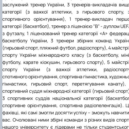
заслужений тренер України, 3 тренерів-викладачів вищо
категорії (з важкої атлетики, з гирьового спорту, з
спортивного орієнтування), 1 тренер-викладач першо
категорії (баскетбол), тренер з ліцензією "В" - дуплом UE
з футзалу, 1 ліцензований тренер категорії «А» федераці
баскетболу України, 3 тренери збірних команд Україн
(гирьовий спорт, пляжний футбол, радіоспорту), 4 майстр
спорту України міжнародного класу (з баскетболу, міні
футболу, карате кіокушин, гирьового спорту), 5 майстрі
спорту України (з важкої атлетики, радіоспорту
спотивного орієнтування, спортивна гімнастика, художньо
гімнастики, гирьовий спорт, перетягування канату), 
спортивний суддя міжнародної категорії (гирьовий спорт)
3 спортивних суддів національної категорії (баскетбол
спортивне орієнтування, спортивна радіопеленгація). Ц
фахівці, які самі змогли досягти успіху – зможуть навчити
вас. Очолювані ними збірні команди з різних видів спорт
нашого університету є лідерами не тільки студентськог