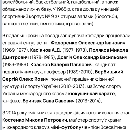
волейбольний, баскетбольний, гандбольний, а також
обладнано лижну базу. У 1965 р. став до ладу нинішній
спортивний корпус № 9 з чотирма залами (боротьби,
важкої атлетики, гімнастики, ігрової зали).
В подальші роки на посаді завідувача кафедри працювал
справжні ентузіасти –
Федоренко Олександр Іванович
(1969-1977),
Кас’янов А.Д.
(1977-1978),
Поляков Микола
Дмитрович
(1978-1983),
Довгіч Олександр Васильович
(1983-1989),
Краснов Валерій Павлович
, кандидат
педагогічних наук, професор (1989-2010),
Вербицький
Сергій Олексійович
, почесний працівник фізичної
культури і спорту України (2010-2013), майстер спорту
України міжнародного класу з
кіокушинкай карате
,
к.н.ф.в.с.
Бринзак Сава Савович
(2013-2014),
З 2014 року очільником кафедри фізичного виховання ста
Костенко Микола Петрович
, майстер спорту України
міжнародного класу з
міні-футболу
чемпіон Всесвітньої