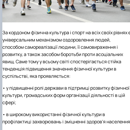
За кордоном фізична культура і спорт на всіх своїх рівнях 
універсальним механізмом оздоровлення людей,
способом самореалізації людини, її самовираження і
розвитку, а також засобом боротьби проти асоціальних
явищ. Саме тому у всьому світі спостерігається стійка
тенденція підвищення значення фізичної культури в
суспільстві, яка проявляється:
• у підвищенні ролі держави в підтримці розвитку фізичної
культури, громадських форм організації діяльності в цій
сфері;
• в широкому використанні фізичної культури в
профілактиці захворювань і зміцненні здоров'я населення