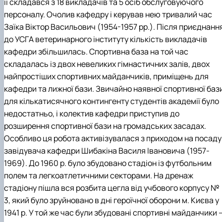
її складався з 18 викладачів та 5 осіб обслуговуючого
персоналу. Очолив кафедру і керував нею тривалий час
Заїка Віктор Васильович (1954-1957 рр.). Після приєднанн
до УСГА ветеринарного інституту кількість викладачів
кафедри збільшилась. Спортивна база на той час
складалась із двох невеликих гімнастичних залів, двох
найпростіших спортивних майданчиків, приміщень для
кафедри та лижної бази. Звичайно наявної спортивної баз
для кількатисячного контингенту студентів академії було
недостатньо, і колектив кафедри приступив до
розширення спортивної бази на громадських засадах.
Особливо ця робота активізувалася з приходом на посаду
завідувача кафедри Шибакіна Василя Івановича (1957-
1969). До 1960 р. було збудовано стадіон із футбольним
полем та легкоатлетичними секторами. На дренаж
стадіону пішла вся розбита цегла від учбового корпусу №
3, який було зруйновано в дні героїчної оборони м. Києва у
1941 р. У той же час були збудовані спортивні майданчики 