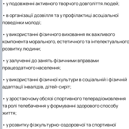
• у подовженні активного творчого довголіття людей;
• в організації дозвілля та у профілактиці асоціальної
поведінки молоді;
• у використанні фізичного виховання як важливого
компонента морального, естетичного та інтелектуальног
розвитку людини;
• у залученні до занять фізичними вправами
працездатного населення;
• у використанні фізичної культури в соціальній і фізичній
адаптації інвалідів, дітей-сиріт;
• у зростаючому обсязі спортивного телерадіомовлення
та ролі телебачення у формуванні здорового способу
життя;
• у розвитку фізкультурно-оздоровчої та спортивної