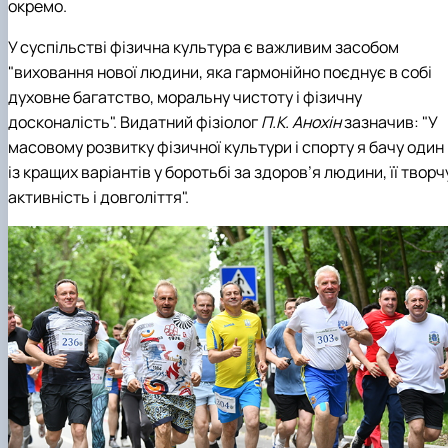
окремо.
У суспільстві фізична культура є важливим засобом
"виховання нової людини, яка гармонійно поєднує в собі
духовне багатство, моральну чистоту і фізичну
досконалість". Видатний фізіолог
П.К. Анохін
зазначив: "У
масовому розвитку фізичної культури і спорту я бачу один
із кращих варіантів у боротьбі за здоров’я людини, її творч
активність і довголіття".