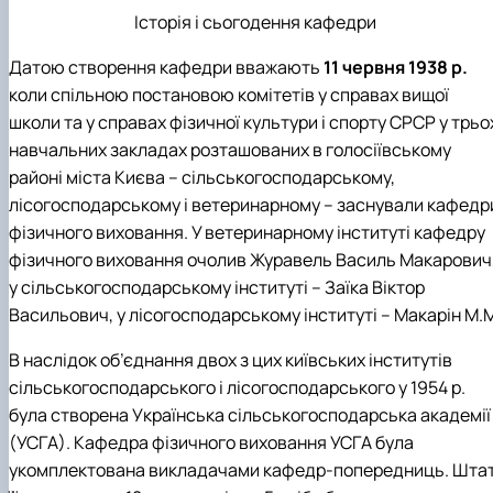
Історія і сьогодення кафедри
Датою створення кафедри вважають
11 червня 1938 р.
коли спільною постановою комітетів у справах вищої
школи та у справах фізичної культури і спорту СРСР у трьо
навчальних закладах розташованих в голосіївському
районі міста Києва – сільськогосподарському,
лісогосподарському і ветеринарному – заснували кафедр
фізичного виховання. У ветеринарному інституті кафедру
фізичного виховання очолив Журавель Василь Макарович
у сільськогосподарському інституті – Заїка Віктор
Васильович, у лісогосподарському інституті – Макарін М.
В наслідок об’єднання двох з цих київських інститутів
сільськогосподарського і лісогосподарського у 1954 р.
була створена Українська сільськогосподарська академії
(УСГА). Кафедра фізичного виховання УСГА була
укомплектована викладачами кафедр-попередниць. Шта