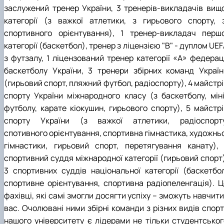
заслужений тренер України, 3 тренерів-викладачів вищо
категорії (з важкої атлетики, з гирьового спорту, з
спортивного орієнтування), 1 тренер-викладач першо
категорії (баскетбол), тренер з ліцензією "В" - дуплом UE
з футзалу, 1 ліцензований тренер категорії «А» федераці
баскетболу України, 3 тренери збірних команд Україн
(гирьовий спорт, пляжний футбол, радіоспорту), 4 майстр
спорту України міжнародного класу (з баскетболу, міні
футболу, карате кіокушин, гирьового спорту), 5 майстрі
спорту України (з важкої атлетики, радіоспорту
спотивного орієнтування, спортивна гімнастика, художньо
гімнастики, гирьовий спорт, перетягування канату), 
спортивний суддя міжнародної категорії (гирьовий спорт)
3 спортивних суддів національної категорії (баскетбол
спортивне орієнтування, спортивна радіопеленгація). Ц
фахівці, які самі змогли досягти успіху – зможуть навчити
вас. Очолювані ними збірні команди з різних видів спорт
нашого університету є лідерами не тільки студентськог