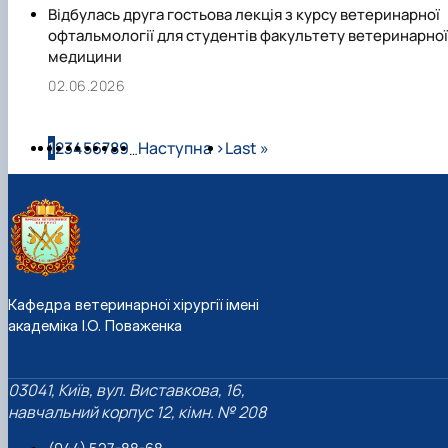
Відбулась друга гостьова лекція з курсу ветеринарної
офтальмології для студентів факультету ветеринарної
медицини
02.06.2026
Розбивка на сторінки
Сторінка
Сторінка
Сторінка
Сторінка
Сторінка
Сторінка
Сторінка
Сторінка
Сторінка
Наступна сторінка
Остання сторінка
1
2
3
4
5
6
7
8
9
Наступна ›
Last »
…
Кафедра ветеринарної хірургії імені
академіка І.О. Поваженка
03041, Київ, вул. Виставкова, 16,
навчальний корпус 12, кімн. № 208