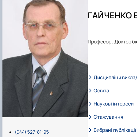
Співпраця
Майстеркласи для школярів
Доктор філософії (PhD)
Конференції
Протоколи засідання кафедри
Всеукраїнський конкурс наукових робіт «Юний дослід
Навчально-методичне забезпечення
ГАЙЧЕНКО В
Практична підготовка
Професор
,
Доктор бі
Дисципліни викла
Освіта
Наукові інтереси
досягнень В.А.
Стажування
Вибрані публікації
(044) 527-81-95
International We