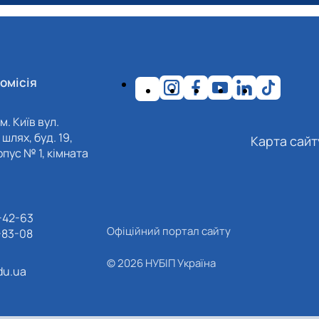
омісія
https://doi.org/10.2478/eko-2023-0041
м. Київ вул.
шлях, буд. 19,
Карта сайт
пус № 1, кімната
-42-63
Офіційний портал сайту
-83-08
© 2026 НУБІП Україна
du.ua