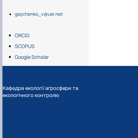
2023 (45 hours/1
gaychenko_v@ukr.net
Курс з підвищен
НААН України, 09
ORCID
Курс з підвищен
педагогічних пр
SCOPUS
Google Scholar
Кафедра екології агросфери та
екологічного контролю