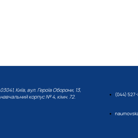
.5 ECTS) -
certificate
ня кваліфікації наукових, науково-педагогічних працівників
-13.10.2023 (30 год/1 кредит) -
сертифікат
ня кваліфікації наукових працівників установ Національної 
ацівників аграрних закладів з питань агроекології та приро
03041, Київ, вул. Героїв Оборони, 13,
(044) 527-
навчальний корпус № 4, кімн. 72.
naumovsk
https://bcz.upsl.edu.pl/index.php/1/article/view/371&nb
https://bcz.upsl.edu.pl