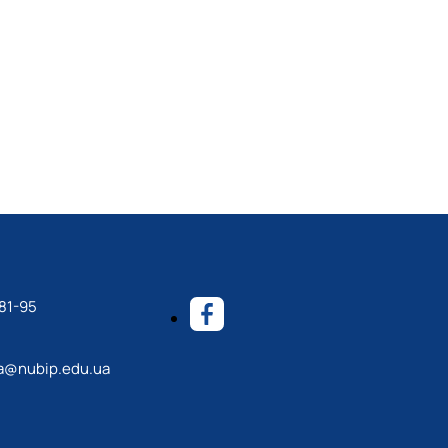
 на базі Інституту агроекології та природокористування
академії аграрних наук України, науково-педагогічних та
докористування 23 – 27.09.2024 р -
сертифікат
81-95
a@nubip.edu.ua
sp
/index.php/1/article/view/390