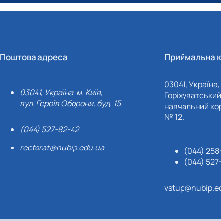
ttps://doi.org/10.1101/2023.02.10.527978
Поштова адреса
Приймальна к
03041, Україна, 
03041, Україна, м. Київ,
Горіхуватський 
вул. Героїв Оборони, буд. 15.
навчальний кор
№ 12.
(044) 527-82-42
rectorat@nubip.edu.ua
(044) 258
(044) 527
vstup@nubip.e