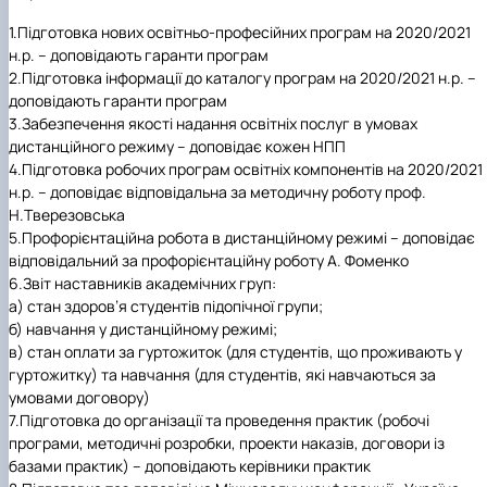
1.Підготовка нових освітньо-професійних програм на 2020/2021
н.р. – доповідають гаранти програм
2.Підготовка інформації до каталогу програм на 2020/2021 н.р. –
доповідають гаранти програм
3.Забезпечення якості надання освітніх послуг в умовах
дистанційного режиму – доповідає кожен НПП
4.Підготовка робочих програм освітніх компонентів на 2020/2021
н.р. – доповідає відповідальна за методичну роботу проф.
Н.Тверезовська
5.Профорієнтаційна робота в дистанційному режимі – доповідає
відповідальний за профорієнтаційну роботу А. Фоменко
6.Звіт наставників академічних груп:
а) стан здоров’я студентів підопічної групи;
б) навчання у дистанційному режимі;
в) стан оплати за гуртожиток (для студентів, що проживають у
гуртожитку) та навчання (для студентів, які навчаються за
умовами договору)
7.Підготовка до організації та проведення практик (робочі
програми, методичні розробки, проекти наказів, договори із
базами практик) – доповідають керівники практик