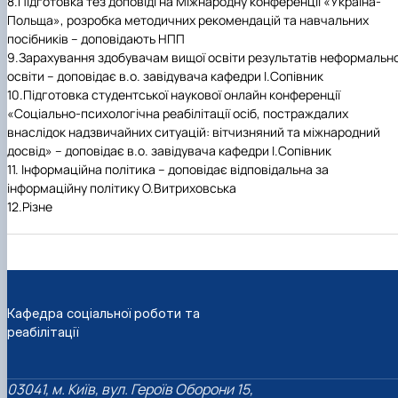
8.Підготовка тез доповіді на Міжнародну конференції «Україна-
Польща», розробка методичних рекомендацій та навчальних
посібників – доповідають НПП
9.Зарахування здобувачам вищої освіти результатів неформально
освіти – доповідає в.о. завідувача кафедри І.Сопівник
10.Підготовка студентської наукової онлайн конференції
«Соціально-психологічна реабілітації осіб, постраждалих
внаслідок надзвичайних ситуацій: вітчизняний та міжнародний
досвід» – доповідає в.о. завідувача кафедри І.Сопівник
11. Інформаційна політика – доповідає відповідальна за
інформаційну політику О.Витриховська
12.Різне
Кафедра соціальної роботи та
реабілітації
03041, м. Київ, вул. Героїв Оборони 15,