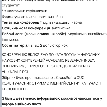
студенти*
* з науковими керівниками.
Форма участі:
заочно-дистанційна.
Тематика конференції:
мультидисциплінарна.
Офіційна мова конференції:
англійська.
Робочі мови (мови написання робіт):
українська, англійська
інші мови.
Обсяг матеріалів:
від 2 до 10 сторінок.
КОНФЕРЕНЦІЮ ВКЛЮЧЕНО ДО КАТАЛОГУ МІЖНАРОДНИХ
НАУКОВИХ КОНФЕРЕНЦІЙ ACADEMIC RESEARCH INDEX.
ЗБІРНИКУ БУДЕ ПРИСВОЄНО ЗАКОРДОННИЙ ISBN ТА
УНІКАЛЬНЕ DOI.
Збірник буде проіндексовано в CrossRef та OUCI.
КОЖЕН УЧАСНИК ОТРИМАЄ ІМЕННИЙ СЕРТИФІКАТ УЧАСТІ
БЕЗКОШТОВНО.
З більш детальною інформацією можна ознайомитись у
інформаційному листі: