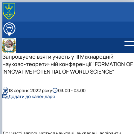
ПРО КАФЕДРУ
ВСТУПНИКУ
ОСВІТНІЙ ПРОЦЕС
ДІЯЛЬНІСТЬ КАФЕДРИ
Науково-дослідна робота
Запрошуємо взяти участь у III Міжнародній
СКЛАД КАФЕДРИ
Навчально-методична робота
СТУДЕНТСЬКІ НАУКОВІ ГУРТКИ
науково-теоретичній конференції "FORMATION OF
Міжнародна діяльність
Студентський науковий гурток “BUSINESS
INNOVATIVE POTENTIAL OF WORLD SCIENCE"
Профорієнтаційна робота
COMMUNICATION JOURNALISM” (Журналістика …
Культурно-виховна робота
Студентський науковий гурток "Майстерність
усного та письмового перекладу”
18 серпня 2022 року
03:00 - 03:00
Додати до календаря
До участі запрошуються науковці, викладачі, аспіранти,