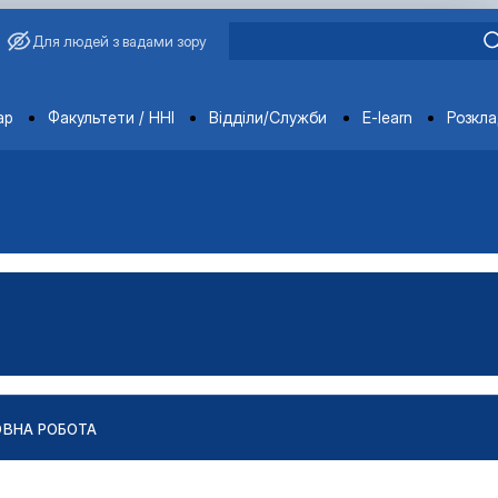
Для людей з вадами зору
ments
ар
Факультети / ННІ
Відділи/Служби
E-learn
Розкл
ОВНА РОБОТА
робота та консультуван…
на робота та консультуван…
ія