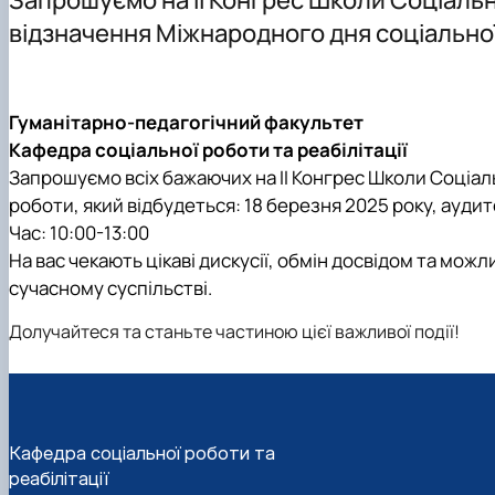
Опитування
Спеціальності аспірантури
Обговорення ОПП "Соціальна робота" 2026
Наукові гуртки
відзначення Міжнародного дня соціально
Цифрова бібліотека
Як стати студентом?
Практичне навчання
Наукове стажування
Договори про співпрацю
Чому НУБіП України - твій правильний вибір?
Сторінка магістра
Науково-дослідна робота
Матеріально-технічна база
Часті запитання та відпові
Підвищення кваліфікації
Гуманітарно-педагогічний факультет
Роботодавці
Підготовчі курси до НМТ
На допомогу здобувачам вищої освіти
Кафедра соціальної роботи та реабілітації
Підготовчі курси до ЄВІ
Неформальна освіта
Запрошуємо всіх бажаючих на ІІ Конгрес Школи Соціал
Правила прийому 2026
роботи, який відбудеться: 18 березня 2025 року, ауди
Контактні дані
Час: 10:00-13:00
На вас чекають цікаві дискусії, обмін досвідом та мож
сучасному суспільстві.
Долучайтеся та станьте частиною цієї важливої події!
Кафедра соціальної роботи та
реабілітації