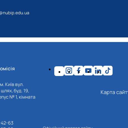
@nubip.edu.ua
омісія
м. Київ вул.
шлях, буд. 19,
Карта сайт
пус № 1, кімната
-42-63