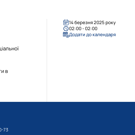
а робота та консультуван…
14 березня 2025 року
02:00 - 02:00
Додати до календаря
ціальної
ти в
0-73