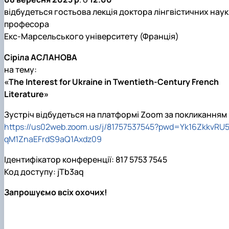
відбудеться гостьова лекція доктора лінгвістичних наук
професора
Екс-Марсельського університету (Франція)
Сіріла АСЛАНОВА
на тему:
«The Interest for Ukraine in Twentieth-Century French
Literature»
Зустріч відбудеться на платформі Zoom за покликанням
https://us02web.zoom.us/j/81757537545?pwd=Yk16ZkkvRU
qM1ZnaEFrdS9aQ1Axdz09
Ідентифікатор конференції:
817 5753 7545
Код доступу
: jTb3aq
Запрошуємо всіх охочих!