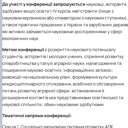
До участі у конференції запрошуються
науковці, аспіранти,
здобувачі вищої освіти І-ІV курсів, магістранти (лише з
науковим керівником або співавтором з науковим ступенем),
а також практичні працівники з України та зарубіжних держав
які активно займаються науковими дослідженнями у сфері
економічних наук
Метою конференції
є розкриття наукового потенціалу
студентів, аспірантів і молодих учених, сприяння розвитку
співробітництва у галузі аграрної науки, налагодження та
поширення науково-освітніх, інформаційних зв’язків і
взаємодії на національному рівні; формування культури
міждисциплінарного спілкування, всебічного обговорення
питань розвитку аграрної сфери; встановлення й
розширення контактів між представниками освітянської та
наукової спільноти; обмін науковими здобутками.
Тематичні напрями конференції:
Секція 1.
Соціально-економічні питання розвитку АПК