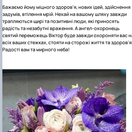
Науковий гурток «Охорона праці в харчових
Бажаємо йому міцного здоров'я, нових ідей, здійснення
технологіях»
задумів, втілення мрій. Нехай на вашому шляху завжди
трапляються щирі та позитивні люди, які приносять
радість та незабутні враження. А ангел-охоронець
святий переможець Віктор буде завжди охороняти вас н
всіх ваших стежках, стояти на сторожі життя та здоров'я
Радості вам та мирного неба!