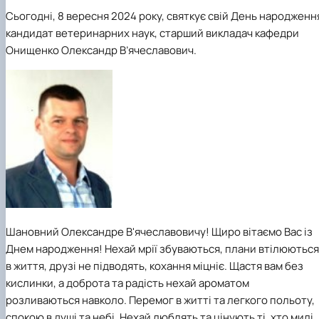
Сьогодні, 8 вересня 2024 року, святкує свій День народженн
кандидат ветеринарних наук, старший викладач кафедри
Онищенко Олександр В’ячеславович.
Шановний Олександре В'ячеславовичу! Щиро вітаємо Вас із
Днем народження! Нехай мрії збуваються, плани втілюються
в життя, друзі не підводять, кохання міцніє. Щастя вам без
кислинки, а доброта та радість нехай ароматом
розливаються навколо. Перемог в житті та легкого польоту,
спокою в душі та небі. Нехай люблять та цінують ті, хто милі