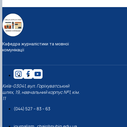
Кафедра журналістики та мовної
комунікації
Київ-03041, вул. Горіхуватський
шлях, 19, навчальний корпус №1, кім.
11
(044) 527 – 83 – 63
journalism_chair@nubip.edu.ua