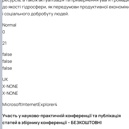
до якості гідросфери, як передумови продуктивної економік
і соціального добробуту людей.
Normal
0
21
false
false
false
UK
X-NONE
X-NONE
MicrosoftInternetExplorer4
Участь у науково-практичній
конференції та публікація
статей в збірнику конференції – БЕЗКОШТОВНІ