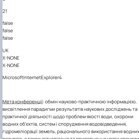
Студентський науковий гурток «ЕКОЛАБОРАТОРІЯ
ХІМІЯ РОСЛИН»
21
Студентський науковий гурток «Екологічна хімія»
false
false
false
UK
X-NONE
X-NONE
MicrosoftInternetExplorer4
Мета конференції
:
обмін науково-практичною інформацією,
висвітлення
парадигми
результатів наукових досліджень та
практичної діяльності щодо проблем якості води,
охорони
водних об'єктів, систем і спорудження водовідведення,
гідромеліорації земель, раціонального використання водни
ресурсів, а також актуалізація та привернення уваги громад