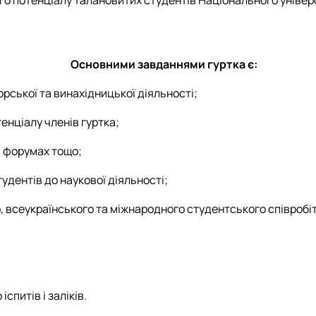
ого потенціалу талановитих студентів Національного універ
Основними завданнями гуртка є:
рської та винахідницької діяльності;
енціалу членів гуртка;
, форумах тощо;
удентів до наукової діяльності;
 всеукраїнського та міжнародного студентського співробітн
спитів і заліків.