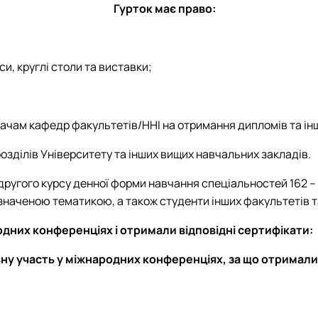
Гурток має право:
и, круглі столи та виставки;
вачам кафедр факультетів/ННІ на отримання дипломів та ін
зділів Університету та інших вищих навчальних закладів.
гого курсу денної форми навчання спеціальностей 162 – Біот
изначеною тематикою, а також студенти інших факультетів т
дних конференціях і отримали відповідні сертифікати:
ну участь у міжнародних конференціях, за що отримали 