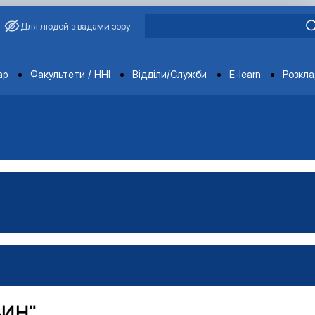
Для людей з вадами зору
ments
ар
Факультети / ННІ
Відділи/Служби
E-learn
Розкл
ВИН"