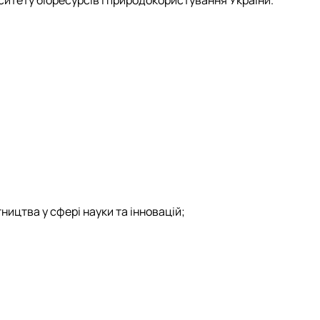
ситету біоресурсів і природокористування України.
ицтва у сфері науки та інновацій;