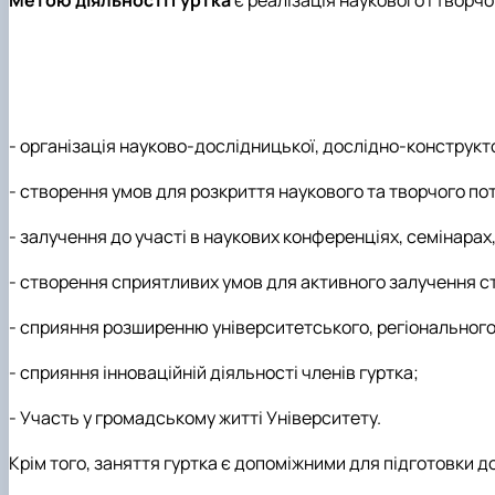
Метою діяльності гуртка
є реалізація наукового і творч
- організація науково-дослідницької, дослідно-конструкто
- створення умов для розкриття наукового та творчого пот
- залучення до участі в наукових конференціях, семінарах
- створення сприятливих умов для активного залучення ст
- сприяння розширенню університетського, регіонального,
- сприяння інноваційній діяльності членів гуртка;
- Участь у громадському житті Університету.
Крім того, заняття гуртка є допоміжними для підготовки до і