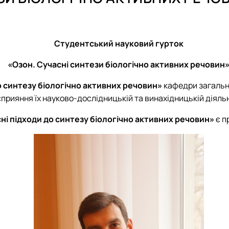
чна хімія"
ми»
ському господарстві"
Студентський науковий гурток
овій промисловості"
«Озон. Сучасні синтези біологічно активних речовин
 машинобудуванні ”
ІМІЯ РОСЛИН»
о синтезу біологічно активних речовин»
кафедри загальної
сприяння їх науково-дослідницькій та винахідницькій діяльн
ні підходи до синтезу біологічно активних речовин»
є п