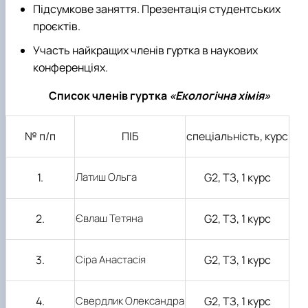
Підсумкове заняття. Презентація студентських
проєктів.
Участь найкращих членів гуртка в наукових
конференціях.
Список членів
гуртка
«Екологічна хімія»
№ п/п
ПІБ
спеціальність, курс
1.
Латиш Ольга
G2
, ТЗ, 1 курс
2.
Євлаш Тетяна
G2
, ТЗ, 1 курс
3.
Сіра Анастасія
G2
, ТЗ, 1 курс
4.
Свердлик Олександра
G2
, ТЗ, 1 курс