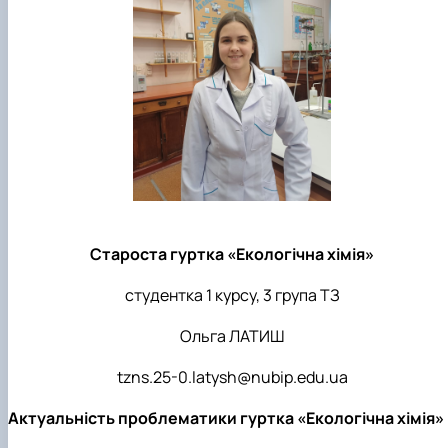
Староста гуртка
«Екологічна хімія»
студентка 1 курсу, 3 група ТЗ
Ольга ЛАТИШ
tzns
.25-0.
latysh
@
nubip
.
edu
.
ua
Актуальність проблематики гуртка «Екологічна хімія»