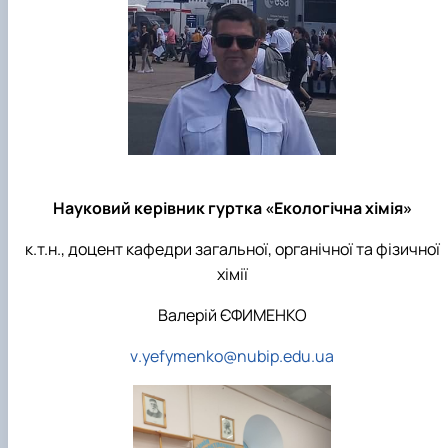
Студентський науковий гурток «ЕКОЛАБОРАТОРІЯ
ХІМІЯ РОСЛИН»
Студентський науковий гурток «Екологічна хімія»
Науковий керівник гуртка «Екологічна хімія»
к.т.н., доцент кафедри загальної, органічної та фізичної
хімії
Валерій ЄФИМЕНКО
v
.
yefymenko
@
nubip
.
edu
.
ua