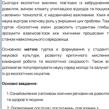
Сьогодні екологічні виклики, пов’язані із забруднення
довкілля, зміною клімату, утилізацією відходів та пошук
«зелених» технологій, є надзвичайно важливими. Хімія я
наука відіграє ключову роль у вирішенні цих проблем. То
гурток «Екологічна хімія» дозволить студентам глибш
зрозуміти взаємозв’язок між хімічними процесами т
станом навколишнього середовища.
Основною
метою
гуртка є формування у студенті
наукової культури, розвитку критичного мислення
командної роботи та екологічної свідомості. Також ві
допомагає популяризувати науку серед молоді та залучат
їх до екологічних ініціатив.
Основні завдання:
Ознайомлення з впливом хімічних речовин на довкілл
та здоров’я людини.
Проведення дослідів і досліджень, пов’язаних з