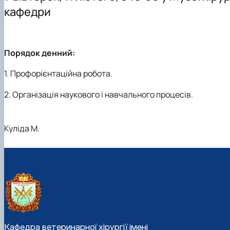
Навчально-наукові лабораторії
кафедри
Збірники матеріалів конференцій
Порядок денний:
1. Профорієнтаційна робота.
2. Організація наукового і навчального процесів.
Куліда М.
Кафедра ветеринарної хірургії імені