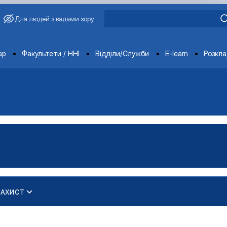
Для людей з вадами зору
ments
ар
Факультети / ННІ
Відділи/Служби
E-learn
Розкл
ЗАХИСТ