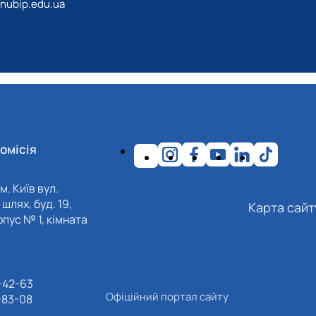
@nubip.edu.ua
омісія
м. Київ вул.
шлях, буд. 19,
Карта сайт
пус № 1, кімната
-42-63
Офіційний портал сайту
-83-08