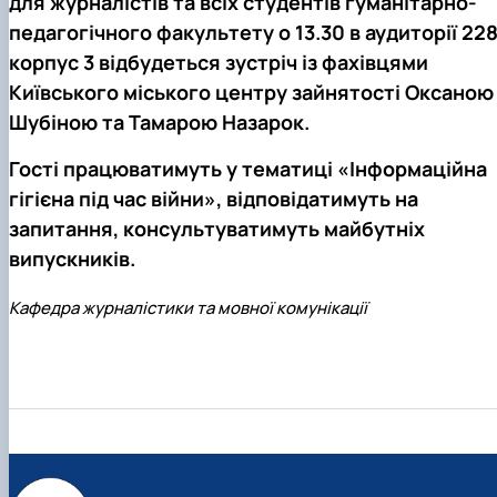
для
журналістів та всіх студентів
гуманітарно-
педагогічного факультету
о 13.30 в аудиторії 228
корпус 3
відбудеться зустріч із фахівцями
Київського міського центру зайнятості
Оксаною
Шубіною
та
Т
амарою Назарок
.
Гості працюватимуть у тематиці
«Інформаційна
гігієна під час війни»
, відповідатимуть на
запитання, консультуватимуть майбутніх
випускників.
Кафедра журналістики та мовної комунікації