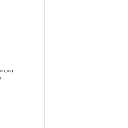
ив, що
я