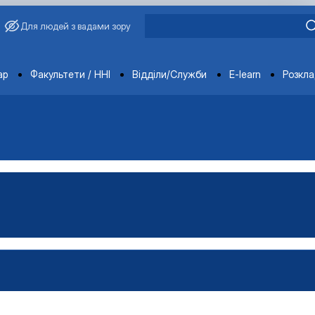
Для людей з вадами зору
ments
ар
Факультети / ННІ
Відділи/Служби
E-learn
Розкл
авчальний рік
рії держави і права
я ОС "Бакалавр"