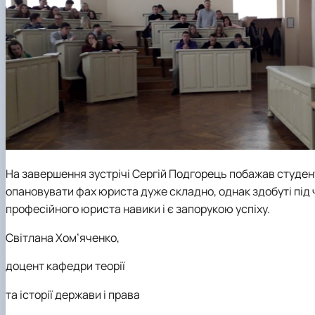
На завершення зустрічі Сергій Подгорець побажав студен
опановувати фах юриста дуже складно, однак здобуті під 
професійного юриста навики і є запорукою успіху.
Світлана Хом’яченко,
доцент кафедри теорії
та історії держави і права