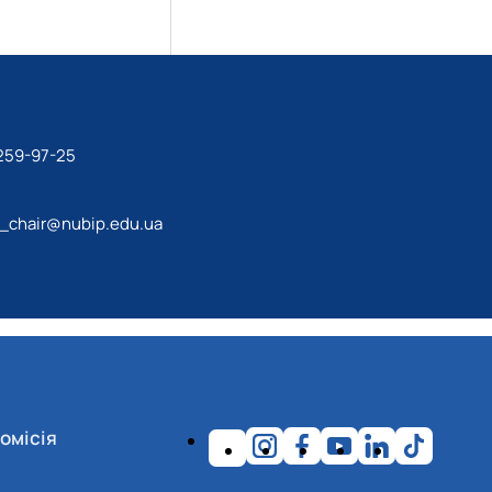
 259-97-25
w_chair@nubip.edu.ua
омісія