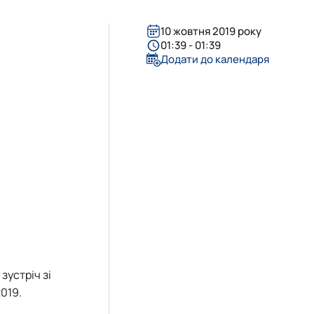
 рік
10 жовтня 2019 року
01:39 - 01:39
Додати до календаря
 зустріч зі
019.