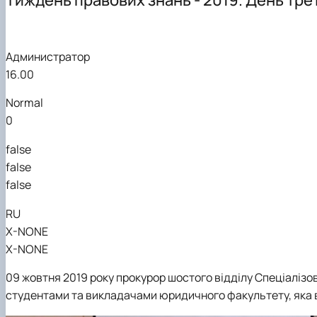
Навчально-методичне забезпечення
Наукові гуртки
Администратор
16.00
Normal
0
false
false
false
RU
X-NONE
X-NONE
09
жовтня 2019 року
прокурор
шостого відділу
Спеціалізо
студентами та викладачами юридичного факультету, яка 