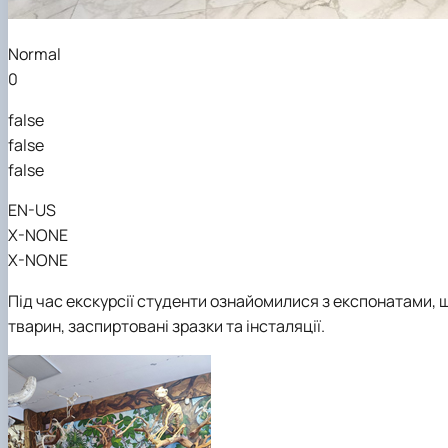
Normal
0
false
false
false
EN-US
X-NONE
X-NONE
Під час екскурсії студенти ознайомилися з експонатами, щ
тварин, заспиртовані зразки та інсталяції.