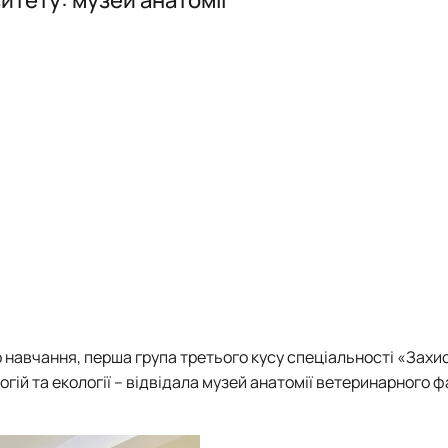
Стипендіати Президента України
Науковий гурток «Фіто – наше життя»
навчання, перша група третього кусу спеціальності «Захис
гій та екології – відвідала музей анатомії ветеринарного 