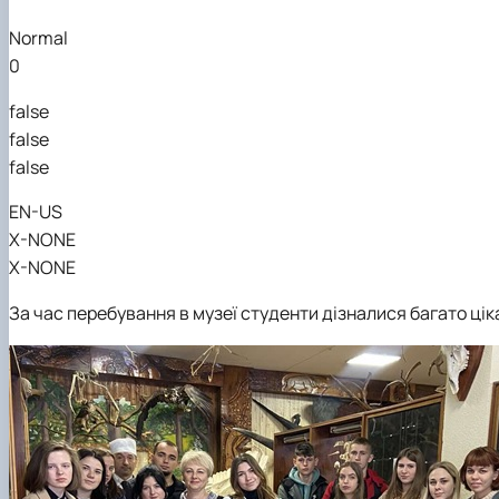
Normal
0
false
false
false
EN-US
X-NONE
X-NONE
За час перебування в музеї студенти дізналися багато цік