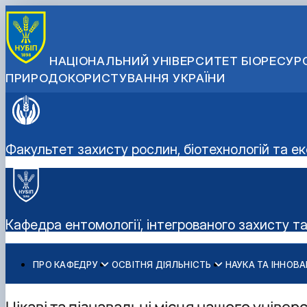
НАЦІОНАЛЬНИЙ УНІВЕРСИТЕТ БІОРЕСУРС
ПРИРОДОКОРИСТУВАННЯ УКРАЇНИ
Факультет захисту рослин, біотехнологій та ек
Кафедра ентомології, інтегрованого захисту т
ПРО КАФЕДРУ
ОСВІТНЯ ДІЯЛЬНІСТЬ
НАУКА ТА ІННОВА
Історія кафедри
ОС "Бакалавр"
Науково-дослідна робота
Профорієнтаційна робота
Співробітники кафедри
ОС «Магістр»
Наукові досягнення
Виховна робота
Цікаві та пізнавальні місця нашого універ