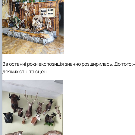
За останні роки експозиція значно розширилась. До того
деяких стін та сцен.