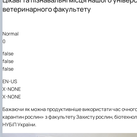
Матеріально-технічна база
Доктор філософії (PhD)
Надання послуг
ветеринарного факультету
Ветерани кафедри
Навчально-методичне забезпечення
Наукові гуртки
Відеопрезентаційні матеріали
Практична підготовка
Співпраця
Normal
0
false
false
false
EN-US
X-NONE
X-NONE
Бажаючи як можна продуктивніше використати час очного 
карантин рослин» з факультету Захисту рослин, біотехноло
НУБіП України.