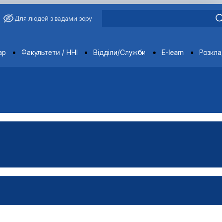
Для людей з вадами зору
ments
ар
Факультети / ННІ
Відділи/Служби
E-learn
Розкл