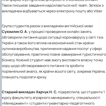
Також письмові завдання надсилаються на E-learn. Зв’язок з
викладачем відбувається через електрону пошту або Viber.
Група студентів разом з викладачем англійської мови
Сухомлин О. А.
у процесі проведення онлайн занять
обговорили питання щодо ситуації коронавірусу у світі та в
Україні а також його вплив на економічний стан країни:
зупинка виробництва, припинення надання послуг у сфері
обслуговування, практично повне завмирання туристичного
бізнесу. Кожний студент мав змогу висловити власну точку
зору щодо обговорюваного питання та зробити
порівняльний аналіз, як країни всього світу, зокрема Україна,
планують подолати кризу.
Старший викладач Харчук Н. С.
підкреслила, що студенти 1
курсу факультету аграрного менеджменту, спеціальності
«Менеджмент» і студенти гуманітарно-педагогічного