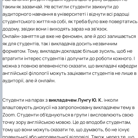
таким як зазвичай. Не встигли студенти звикнути до
аудиторного навчання в університеті і відчути всі радощі
студентського життя на собі, як треба було вже повертатись
додому, звідки вони і виходять зараз на зв'язок.
Онлайн-заняття це вже не феномен, але й досі залишається
як для студентів, так і викладачів досить незвичним
форматом. Тому, викладач докладає більше зусиль, щоб не
втратити інтерес студентів і долучити до роботи кожного. І
можна з повною впевненістю сказати, що викладачі кафедри
англійської філології можуть зацікавити студентів не лише в
аудиторії, але й онлайн.
Студенти на парах з
викладачем Лунгу Ю. К.
інколи
влаштовують дискусії на запропоновану викладачем тему в
Zoom. Студенти об’єднуються в групи і висловлюють свою
точку зору англійською мовою. Це до вподоби студентам,
тому що вони можуть сказати те, що думають, бо не існує
правильної або неправильної відповіді. Також, через те, що