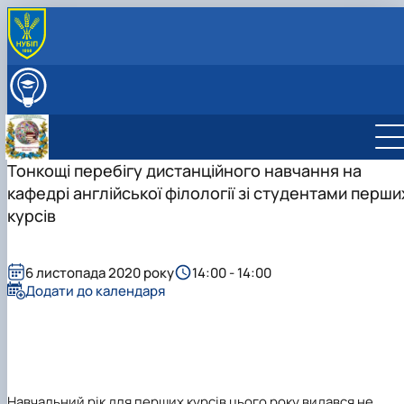
ПРО КАФЕДРУ
ВСТУПНИКУ
ОСВІТНІЙ ПРОЦЕС
ДІЯЛЬНІСТЬ КАФЕДРИ
Науково-дослідна робота
Тонкощі перебігу дистанційного навчання на
СКЛАД КАФЕДРИ
Навчально-методична робота
СТУДЕНТСЬКІ НАУКОВІ ГУРТКИ
кафедрі англійської філології зі студентами перши
Міжнародна діяльність
Студентський науковий гурток “BUSINESS
курсів
Профорієнтаційна робота
COMMUNICATION JOURNALISM” (Журналістика …
Культурно-виховна робота
Студентський науковий гурток "Майстерність
усного та письмового перекладу”
6 листопада 2020 року
14:00 - 14:00
Додати до календаря
Навчальний рік для перших курсів цього року видався не