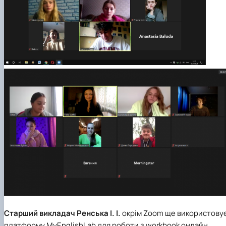
Старший викладач Ренська І. І.
окрім Zoom ще використову
платформу MyEnglishLab для роботи з workbook онлайн.