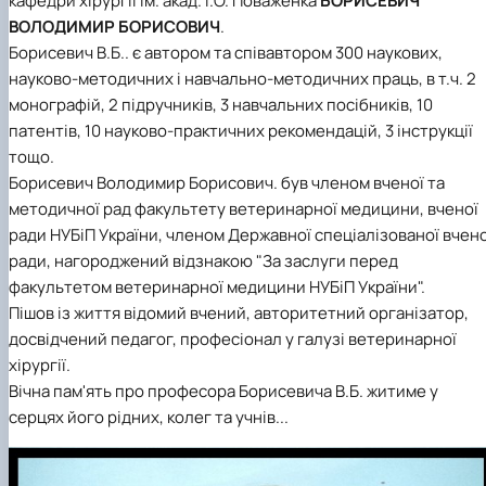
кафедри хірургії ім. акад. І.О. Поваженка
БОРИСЕВИЧ
ВОЛОДИМИР БОРИСОВИЧ
.
Борисевич В.Б.. є автором та співавтором 300 наукових,
науково-методичних і навчально-методичних праць, в т.ч. 2
монографій, 2 підручників, 3 навчальних посібників, 10
патентів, 10 науково-практичних рекомендацій, 3 інструкції
тощо.
Борисевич Володимир Борисович. був членом вченої та
методичної рад факультету ветеринарної медицини, вченої
ради НУБіП України, членом Державної спеціалізованої вчено
ради, нагороджений відзнакою "За заслуги перед
факультетом ветеринарної медицини НУБіП України".
Пішов із життя відомий вчений, авторитетний організатор,
досвідчений педагог, професіонал у галузі ветеринарної
хірургії.
Вічна пам'ять про професора Борисевича В.Б. житиме у
серцях його рідних, колег та учнів...