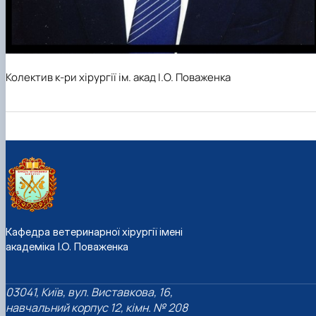
Колектив к-ри хірургії ім. акад І.О. Поваженка
Кафедра ветеринарної хірургії імені
академіка І.О. Поваженка
03041, Київ, вул. Виставкова, 16,
навчальний корпус 12, кімн. № 208