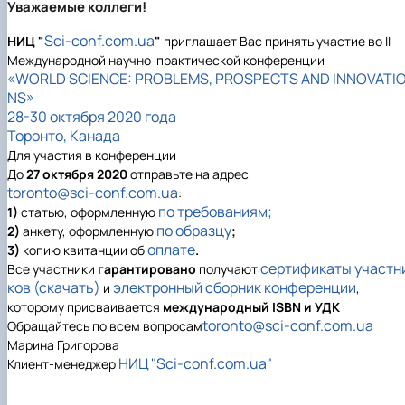
Уважаемые коллеги!
Sci-conf.com.ua
НИЦ "
"
приглашает Вас принять участие во II
Международной научно-практической конференции
«WORLD SCIENCE: PROBLEMS, PROSPECTS AND INNOVATI
NS»
28-30 октября 2020 года
Торонто, Канада
Для участия в конференции
До
27 октября 2020
отправьте на адрес
toronto
@sci-conf.com.ua
:
по требованиям;
1)
статью, оформленную
по образцу
2)
анкету, оформленную
;
оплате
3)
копию квитанции об
.
сертификаты участн
Все участники
гарантировано
получают
ков (скачать)
электронный сборник конференции
и
,
которому присваивается
международный ISBN и УДК
toronto@sci-conf.com.ua
Обращайтесь по всем вопросам
Марина Григорова
НИЦ "Sci-conf.com.ua"
Клиент-менеджер