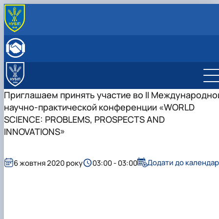
ПРО КАФЕДРУ
Історія кафедри
ОСВІТНЯ ДІЯЛЬНІСТЬ
Склад кафедри
Бакалаврат
НАУКОВА ДІЯЛЬНІСТЬ
Структурні підрозділи кафедри
Навчально-методичне забезпечення: робочі
Менеджмент
Про наукову діяльність
МІЖНАРОДНА ДІЯЛЬНІСТЬ
Навчально-наукова лабораторія
програми та ЕНК
Аспіранти кафедри
СТУДЕНТСЬКИЙ ГУРТОК
Приглашаем принять участие во II Международно
МІЖНАРОДНІ НАУКОВО-ПРАКТИЧНІ КОНФЕРЕНЦІЇ
научно-практической конференции «WORLD
SCIENCE: PROBLEMS, PROSPECTS AND
INNOVATIONS»
Додати до календар
6 жовтня 2020 року
03:00 - 03:00