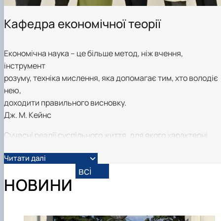
Кафедра економічної теорії
Економічна наука – це більше метод, ніж вчення,
інструмент
розуму, техніка мислення, яка допомагає тим, хто володіє
нею,
доходити правильного висновку.
Дж. М. Кейнс
Сучасні реалії суспільного життя, для якого характерні
тенденції гуманізації, соціалізації, інтелектуалізації,
Читати далі
екологізації та глобалізації, породжують потребу в
всі
розвитку економічних знань, всебічному осягненні
НОВИНИ
економічних процесів як невід’ємної складової людської
життєдіяльності. Ця місія покладена на економічну теорію
метою якої є озброєння майбутніх фахівців сучасними