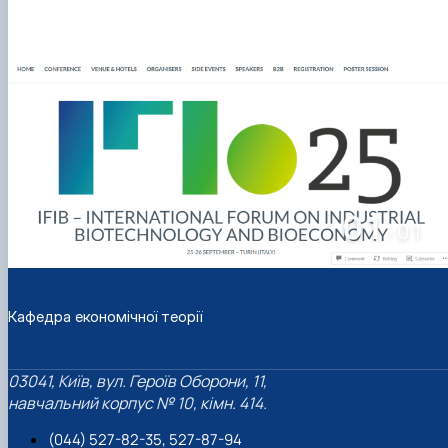
01
01
/
Кафедра економічної теорії
03041, Київ, вул. Героїв Оборони, 11,
навчальний корпус № 10, кімн. 414.
(044) 527-82-35, 527-87-94