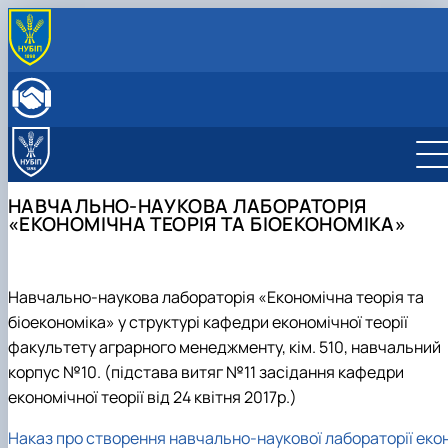
ПРО КАФЕДРУ
Історія кафедри
ОСВІТНЯ ДІЯЛЬНІСТЬ
Склад кафедри
Бакалаврат
НАУКОВА ДІЯЛЬНІСТЬ
Структурні підрозділи кафедри
Навчально-методичне забезпечення: робочі
Менеджмент
Про наукову діяльність
МІЖНАРОДНА ДІЯЛЬНІСТЬ
Навчально-наукова лабораторія
програми та ЕНК
Аспіранти кафедри
СТУДЕНТСЬКИЙ ГУРТОК
НАВЧАЛЬНО-НАУКОВА ЛАБОРАТОРІЯ
МІЖНАРОДНІ НАУКОВО-ПРАКТИЧНІ КОНФЕРЕНЦІЇ
«ЕКОНОМІЧНА ТЕОРІЯ ТА БІОЕКОНОМІКА»
Навчально-наукова лабораторія «Економічна теорія та
біоекономіка» у структурі кафедри економічної теорії
факультету аграрного менеджменту, кім. 510, навчальний
корпус №10. (підстава витяг №11 засідання кафедри
економічної теорії від 24 квітня 2017р.)
Наказ про створення навчально-наукової лабораторії еко