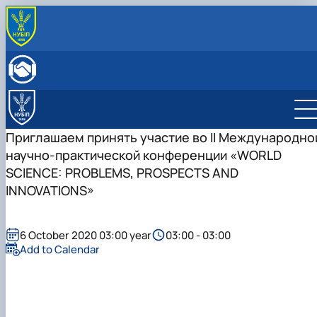
ПРО КАФЕДРУ
Історія кафедри
НАВЧАЛЬНА РОБОТА
Склад кафедри
Бакалаврат
НАУКОВА РОБОТА
Структурні підрозділи кафедри
Навчально-методичне забезпечення: робочі
Менеджмент
Про наукову діяльність
МІЖНАРОДНА ДІЯЛЬНІСТЬ
Навчально-наукова лабораторія
програми та ЕНК
Аспіранти кафедри
НАУКОВИЙ ГУРТОК
Приглашаем принять участие во II Международно
МІЖНАРОДНІ НАУКОВО-ПРАКТИЧНІ КОНФЕРЕНЦІЇ
научно-практической конференции «WORLD
SCIENCE: PROBLEMS, PROSPECTS AND
INNOVATIONS»
6 October 2020 03:00 year
03:00 - 03:00
Add to Calendar