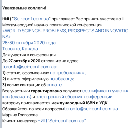
Уважаемые коллеги!
Sci-conf.com.ua
НИЦ "
"
приглашает Вас принять участие во II
Международной научно-практической конференции
«WORLD SCIENCE: PROBLEMS, PROSPECTS AND INNOVATI
NS»
28-30 октября 2020 года
Торонто, Канада
Для участия в конференции
До
27 октября 2020
отправьте на адрес
toronto
@sci-conf.com.ua
:
по требованиям;
1)
статью, оформленную
по образцу
2)
анкету, оформленную
;
оплате
3)
копию квитанции об
.
сертификаты участн
Все участники
гарантировано
получают
ков (скачать)
электронный сборник конференции
и
,
которому присваивается
международный ISBN и УДК
toronto@sci-conf.com.ua
Обращайтесь по всем вопросам
Марина Григорова
НИЦ "Sci-conf.com.ua"
Клиент-менеджер