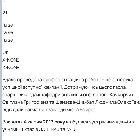
0
21
false
false
false
UK
X-NONE
X-NONE
Вдало проведена профорієнтаційна робота – це запорука
успішної вступної кампанії. Дотримуючись цього гасла,
старші викладачі кафедри англійської філології Качмарчик
Світлана Григорівна та Шанаєва-Цимбал Людмила Олексіївн
відвідали навчальні заклади міста Боярка.
Зокрема,
4 квітня 2017 року
відбулася зустріч викладачів з
учнями 11 класів ЗОШ № 3 та № 5.