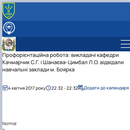
ПРО КАФЕДРУ
ВСТУПНИКУ
ОСВІТНІЙ ПРОЦЕС
ДІЯЛЬНІСТЬ КАФЕДРИ
Науково-дослідна робота
Профорієнтаційна робота: викладачі кафедри
СКЛАД КАФЕДРИ
Навчально-методична робота
СТУДЕНТСЬКІ НАУКОВІ ГУРТКИ
Качмарчик С.Г. і Шанаєва-Цимбал Л.О. відвідали
Міжнародна діяльність
Студентський науковий гурток “BUSINESS
навчальні заклади м. Боярка
Профорієнтаційна робота
COMMUNICATION JOURNALISM” (Журналістика …
Культурно-виховна робота
Студентський науковий гурток "Майстерність
усного та письмового перекладу”
Додати до календаря
4 квітня 2017 року
22:32 - 22:32
Normal