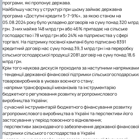
програми, які пропонує держава.
Найбільшу частку у структурі при цьому займає державна
програма «Доступні кредити 5-7-9%», за якою станом на
05.08.2024 року було укладено договорів на суму понад 320 млрд
грн. З них майже 148 млрд грн або 46% припадає на сільське
господарство і 78 млрд грн або 24% на підприємства у сфері
торгівлі. На підтримку посівної кампанії було підписано 8391
кредитний договір нас суму понад 39,3 млрд грн і на переробку
сільськогосподарської продукції 2081 договір на суму понад 18,6
млрд грн.
Крім того наукова дискусія проходила за наступними напрямками
·
тенденції державної фінансової підтримки сільськогосподарськи
товаровиробників в умовах воєнного стану;
·
напрями трансформації механізмів та інструментарію
бюджетного регулювання розвитку агропромислового
виробництва України;
·
сучасний інструментарій бюджетного фінансування розвитку
агропромислового виробництва в Україні та перспективи його
застосування у період повоєнного відновлення;
·
перспективи законодавчого забезпечення державної фінансової
підтримки сільського господарства в Україні