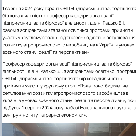
1 серпня 2024 року гарант ОНП «Підприємництво, торгівля т
біржова діяльність» професор кафедри організації
підприємництва та біржової діяльності, д.е.н. Радько В.І.
разом з аспірантами згаданої освітньої програми прийняли
участь у круглому столі «Податково-бюджетне регулювання
розвитку агропромислового виробництва в Україні в умовах
воєнного стану: реалії та перспективи»
Професор кафедри організації підприємництва та біржової
діяльності, д.е.н. Радько В.І. з аспірантами освітньої програм
ОНП «Підприємництво, торгівля та біржова діяльність»
прийняли участь у круглому столі «Податково-бюджетне
регулювання розвитку агропромислового виробництва в
Україні в умовах воєнного стану: реалії та перспективи», яки
відбувся 1 серпня 2024 року на базі Національного науковог
центру «Інститут аграрної економіки».