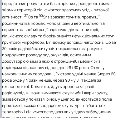
і представив результати багаторічних досліджень гамма-
зйомки територій сільськогосподарських угідь, питомої
l37
90
активності
Cs та
Sr в зразках ґрунтів, продукції
рослинництва, кормах, молока; дані з вертикальної та
горизонтальної міграції радіонуклідів на території,
кількісного складу та біорізноманіття функціональних груп
ґрунтової мікрофлори.
В підсумку доповіді наголосив, що за
30 років радіаційна ситуація покращилась за рахунок
природного розпаду радіонуклідів, основними
дозоутворюючими з яких є стронцій-90 і цезій-137 з
періодами піврозпаду відповідно 29 і 30 років. Отже, у
навколишньому середовищі їх стало удвічі менше (через 60
років буде у 4 рази менше, через 90 – у 8 і так далі за
експонентою). Крім того, йдуть процеси міграції
радіонуклідів – вони вимиваються у глибші шари ґрунту,
змиваються у пониззя, річки, у Дніпро, виносяться з полів
врожаєм сільськогосподарських культур. І на багатьох
територіях і сільськогосподарських угіддях забруднення