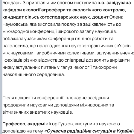
Бондарь
. З привітальним словом виступила
в.о. завідувача
кафедри екології агросфери та екологічного контролю,
кандидат сільськогосподарських наук, доцент
Олена
Наумовська
, яка висловила подяку за зацікавленість до
міжнародної конференції широкого загалу науковців,
побажала учасникам конференції плідної роботи та
наголосила, що налагодження науково-практичних зв'язків
між науковими і виробничими колективами, залучення вчени
і фахівців різних відомств до співпраці дозволить вирішити
низку актуальних питань у галузі екології та охорони
навколишнього середовища.
Після відкриття конференції, пленарне засідання
продовжили науковими доповідями міжнародних та
вітчизняних видатних науковців.
Професор, академік
Ігор Гудков
, виступив з науковою
доповіддю на тему
«Сучасна радіаційна ситуація в Україні