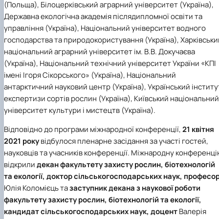
(Польща), Білоцерківський аграрний університет (Україна),
Державна екологічна академія післядипломної освіти та
управління (Україна), Національний університет водного
господарства та природокористування (Україна), Харківськи
національний аграрний університет ім. В.В. Докучаєва
(Україна), Національний технічний університет України «КПІ
імені Ігоря Сікорського» (Україна), Національний
антарктичний науковий центр (Україна), Український інститу
експертизи сортів рослин (Україна), Київський національний
університет культури і мистецтв (Україна).
Відповідно до програми міжнародної конференції,
21 квітня
2021 року
відбулося пленарне засідання за участі гостей,
науковців та учасників конференції. Міжнародну конференц
відкрили
декан факультету захисту рослин, біотехнологій
та екології, доктор сільськогосподарських наук, професо
Юлія Коломієць
та
заступник декана з наукової роботи
факультету захисту рослин, біотехнологій та екології,
кандидат сільськогосподарських наук, доцент
Валерія