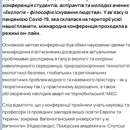
конференція студентів, аспірантів та молодих вчених
«Екологія – філософія існування людства»
. У зв’язку із
пандемією
Covid
-19
, яка склалася на території усієї
нашої планети, міжнародна конференція проходила в
режимі он-лайн.
Основною
метою
конференції був обмін науковими ідеями т
міжнародним й вітчизняним досвідом між актуальними
проблемами досліджень в галузі екології та охорони
навколишнього середовища, природоохоронних технологій
екологічної безпеки, глобальних та регіональних
екологічних проблем водного та наземного простору – як у
теоретичному так і у практичному відношенні, а також
обговоренню наслідків аварії на Чорнобильській ЧАЕС.
Слід відмітити, що у конференції прийняли учать науковці та
професори із провідних закладів вищої освіти Європи та
України, зокрема: Вагенінгенський університет у м.
Вагенінген (Нідерланди), Поморська академія в м. Слупськ