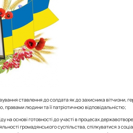
вування ставлення до солдата як до захисника вітчизни, ге
, правами людини та її патріотичною відповідальністю;
у на основі готовності до участі в процесах державотворе
іяльності громадянського суспільства, спілкуватися з соц