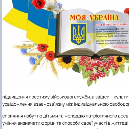
підвищення престижу військової служби, а звідси – культи
усвідомлення взаємозв’язку між індивідуальною свободою
сприяння набуттю дітьми та молоддю патріотичного досвід
уміння визначати форми та способи своєї участі в життєд