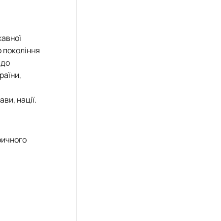
жавної
о покоління
 до
раїни,
ви, нації.
ричного