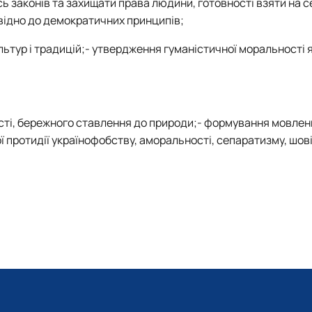
 законів та захищати права людини, готовності взяти на с
овідно до демократичних принципів;
ьтур і традицій;- утвердження гуманістичної моральності я
сті, бережного ставлення до природи;- формування мовлен
 протидії українофобству, аморальності, сепаратизму, шові