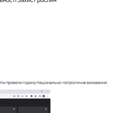
Стипендіати Президента України
Науковий гурток «Фіто – наше життя»
групи провели годину Національно-патріотичне виховання.