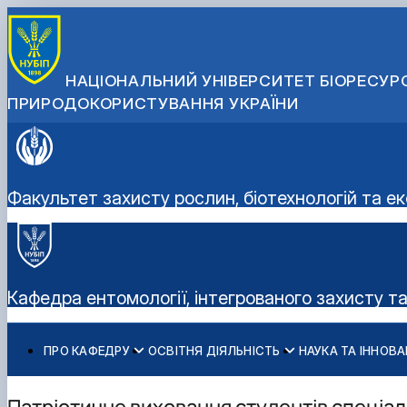
НАЦІОНАЛЬНИЙ УНІВЕРСИТЕТ БІОРЕСУРС
ПРИРОДОКОРИСТУВАННЯ УКРАЇНИ
Факультет захисту рослин, біотехнологій та ек
Кафедра ентомології, інтегрованого захисту т
ПРО КАФЕДРУ
ОСВІТНЯ ДІЯЛЬНІСТЬ
НАУКА ТА ІННОВА
Історія кафедри
ОС "Бакалавр"
Науково-дослідна робота
Профорієнтаційна робота
Співробітники кафедри
ОС «Магістр»
Наукові досягнення
Виховна робота
Патріотичне виховання студентів спеціал