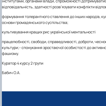
інститутами, органами влади, спроможності дотримуватись
відповідальність, здатності розв’язувати конфлікти відп
формування толерантного ставлення до інших народів, кул
основи громадянського суспільства;
культивування кращих рис української ментальності
працелюбності, свободи, справедливості, доброти, чесно
культури;- спонукання зростаючої особистості до активної
фашизму.
Куратор 4 курсу 2 групи
Бабич О.А.