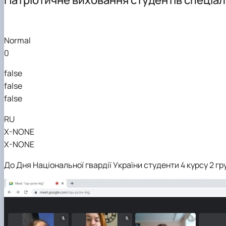
Матеріально-технічна база
Доктор філософії (PhD)
Надання послуг
Ветерани кафедри
Навчально-методичне забезпечення
Наукові гуртки
Відеопрезентаційні матеріали
Практична підготовка
Співпраця
Normal
0
false
false
false
RU
X-NONE
X-NONE
До Дня Національної гвардії України студенти 4 курсу 2 