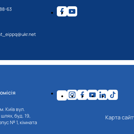
-88-63
t_eippq@ukr.net
омісія
м. Київ вул.
шлях, буд. 19,
Карта сайт
пус № 1, кімната