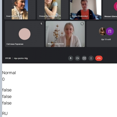
Normal
0
false
false
false
RU