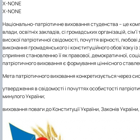
X-NONE
X-NONE
Національно-патріотичне виховання студенства – це комп
влади, освітніх закладів, сі громадських організацій, сім
високої патріотичної свідомості, почуття вірності, любові
виконання громадянського і конституційного обов’язку із з
сприяння становленню її як правової, демократичної, со
патріотичного виховання є формування ціннісного ставлен
Мета патріотичного виховання конкретизується через сис
утвердження в свідомості і почуттях особистості патріоти
минулого України;
виховання поваги до Конституції України, Законів України