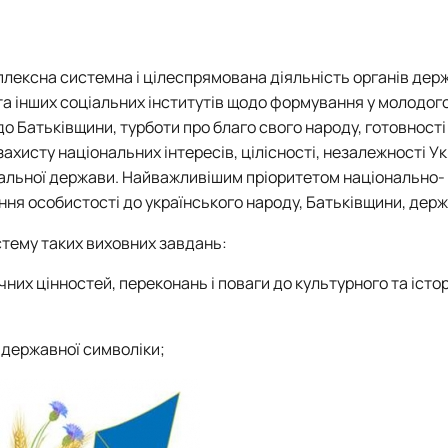
лексна системна і цілеспрямована діяльність органів дер
’ї та інших соціальних інститутів щодо формування у молодог
 до Батьківщини, турботи про благо свого народу, готовності
ахисту національних інтересів, цілісності, незалежності Ук
ціальної держави. Найважливішим пріоритетом національно-
ня особистості до українського народу, Батьківщини, держа
тему таких виховних завдань:
чних цінностей, переконань і поваги до культурного та істо
, державної символіки;