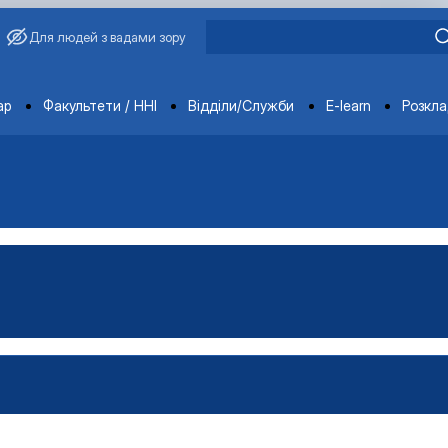
Для людей з вадами зору
ments
ар
Факультети / ННІ
Відділи/Служби
E-learn
Розкл