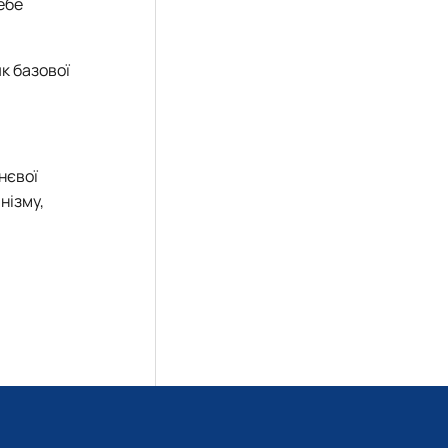
ебе
к базової
нєвої
нізму,