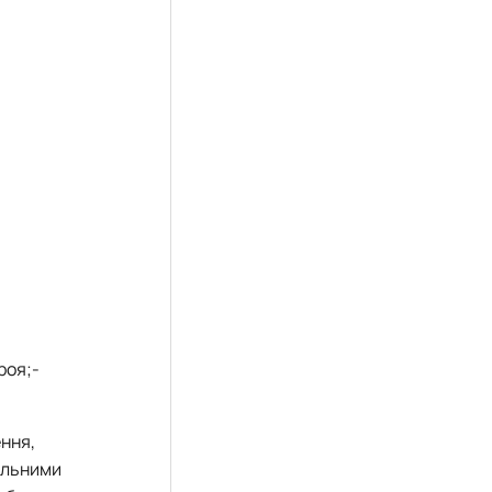
роя;-
ння,
іальними