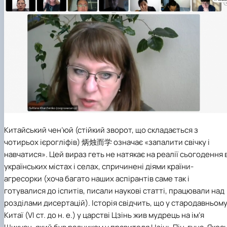
Китайський чен’юй (стійкий зворот, що складається з
чотирьох ієрогліфів) 炳烛而学 означає «запалити свічку і
навчатися». Цей вираз геть не натякає на реалії сьогодення 
українських містах і селах, спричинені діями країни-
агресорки (хоча багато наших аспірантів саме так і
готувалися до іспитів, писали наукові статті, працювали над
розділами дисертацій). Історія свідчить, що у стародавньом
Китаї (VI ст. до н. е.) у царстві Цзінь жив мудрець на ім’я