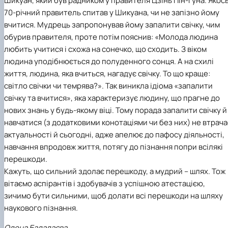
Шикуан, який був радником у правителя Цзінь Пін-гуна. Якос
70-річний правитель спитав у Шикуана, чи не запізно йому
вчитися. Мудрець запропонував йому запалити свічку, чим
обурив правителя, проте потім пояснив: «Молода людина
любить учитися і схожа на сонечко, що сходить. З віком
людина уподібнюється до полуденного сонця. А на схилі
життя, людина, яка вчиться, нагадує свічку. То що краще:
світло свічки чи темрява?». Так виникла ідіома «запалити
свічку та вчитися», яка характеризує людину, що прагне до
нових знань у будь-якому віці. Тому порада запалити свічку й
навчатися (з додатковими конотаціями чи без них) не втрача
актуальності й сьогодні, адже апелює до пафосу діяльності,
навчання впродовж життя, потягу до пізнання попри всілякі
перешкоди.
Кажуть, що сильний здолає перешкоду, а мудрий – шлях. Тож
вітаємо аспірантів і здобувачів з успішною атестацією,
зичимо бути сильними, щоб долати всі перешкоди на шляху
наукового пізнання.
Олена Балалаєва,