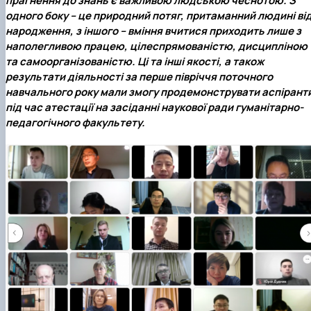
прагнення до знань є важливою людською чеснотою. З
одного боку – це природний потяг, притаманний людині ві
народження, з іншого – вміння вчитися приходить лише з
наполегливою працею, цілеспрямованістю, дисципліною
та самоорганізованістю. Ці та інші якості, а також
результати діяльності за перше півріччя поточного
навчального року мали змогу продемонструвати аспірант
під час атестації на засіданні наукової ради гуманітарно-
педагогічного факультету.