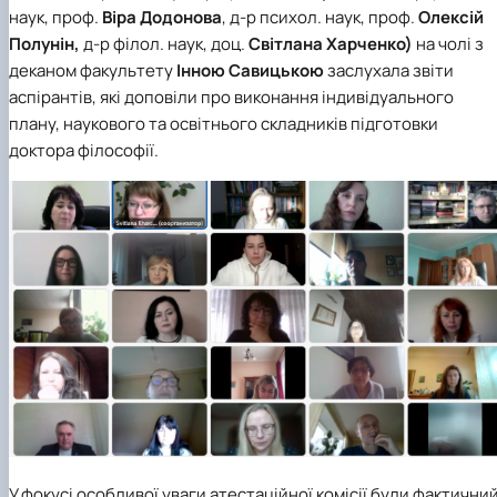
наук, проф.
Віра Додонова
, д-р психол. наук, проф.
Олексій
Полунін,
д-р філол. наук, доц.
Світлана Харченко)
на чолі з
деканом факультету
Інною Савицькою
заслухала звіти
аспірантів, які доповіли про виконання індивідуального
плану, наукового та освітнього складників підготовки
доктора філософії.
У фокусі особливої уваги атестаційної комісії були фактични