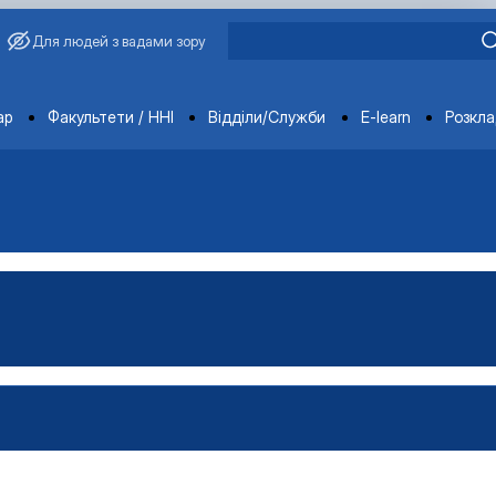
Для людей з вадами зору
ments
ар
Факультети / ННІ
Відділи/Служби
E-learn
Розкл