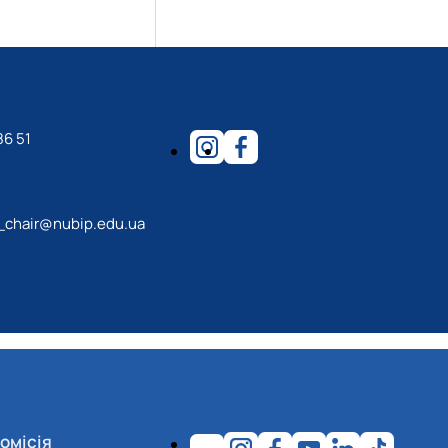
86 51
_chair@nubip.edu.ua
омісія