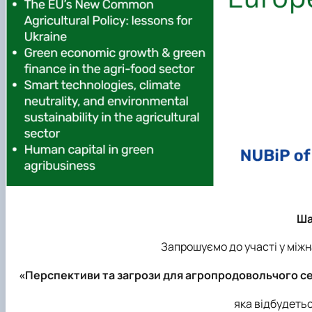
Ша
Запрошуємо до участі у між
«Перспективи та загрози для агропродовольчого сек
яка відбудеть