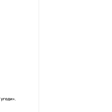
 угоди»
,