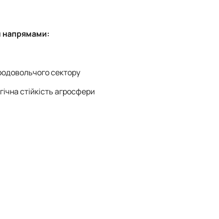
и напрямами:
продовольчого сектору
гічна стійкість агросфери