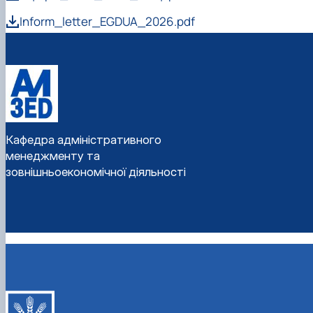
Inform_letter_EGDUA_2026.pdf
Кафедра адміністративного
менеджменту та
зовнішньоекономічної діяльності