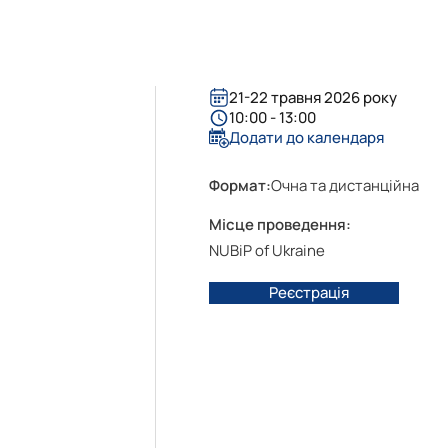
я та адмініструванн…
міністративний менеджмент"
енеджмент ЗЕД"
21-22 травня 2026 року
10:00 - 13:00
Додати до календаря
Формат:
Очна та дистанційна
Місце проведення:
NUBiP of Ukraine
Реєстрація