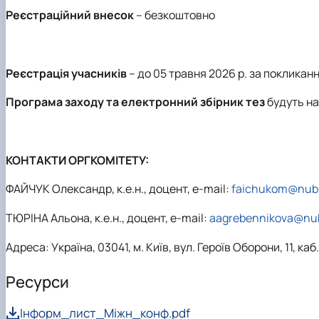
Реєстраційний внесок
– безкоштовно
Реєстрація учасників
– до 05 травня 2026 р. за поклика
Програма заходу та електронний збірник тез
будуть над
КОНТАКТИ ОРГКОМІТЕТУ:
ФАЙЧУК Олександр
,
к.е.н., доцент, e-mail:
faichukom@nubi
ТЮРІНА Альона
,
к.е.н., доцент, e-mail:
aagrebennikova@nub
Адреса
:
Україна, 03041, м. Київ, вул. Героїв Оборони, 11,
каб
Ресурси
Інформ_лист_Міжн_конф.pdf