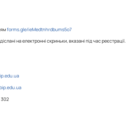
нням
forms.gle/ieMedtnhrdbums5o7
іслані на електронні скриньки, вказані під час реєстрації.
p.edu.ua
ip.edu.ua
. 302