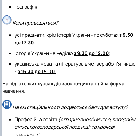
Географія.
Коли проводяться?
усі предмети, крім історії України - по суботах
з
9.30
до 17.30;
історія України - в неділю
з 9.30 до 12.00;
українська мова та література в четвер або п'ятницю
-
з 16.30 до 19.00.
На підготовчих курсах діє заочно-дистанційна форма
навчання.
На які спеціальності додаються бали для вступу?
Професійна освіта
(Аграрне виробництво, переробк
сільськогосподарської продукції та харчові
технології)