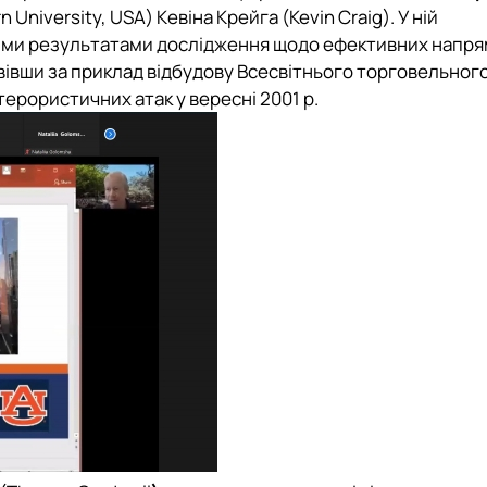
 University, USA) Кевіна Крейга (Kevin Craig). У ній
ними результатами дослідження щодо ефективних напря
вівши за приклад відбудову Всесвітнього торговельног
ерористичних атак у вересні 2001 р.