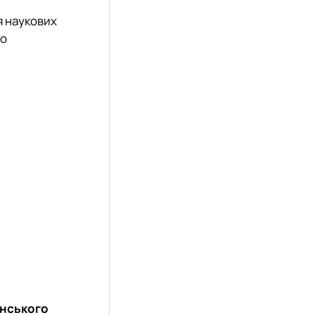
я наукових
до
нського