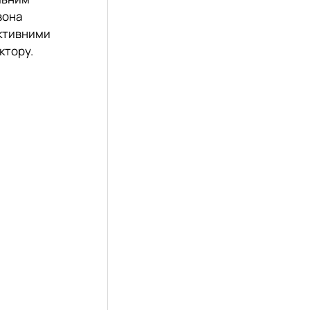
вона
активними
ктору.