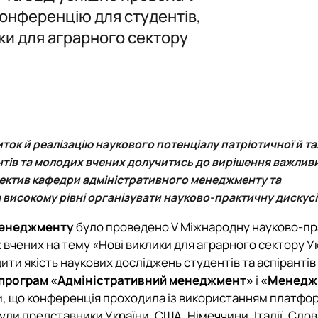
Логістика
Експрес-курс підготовки слухачів для здачі ЄФВВ з «Управлінн
Логістика
Підготовка до акредитації ОП "Ад
онференцію для студентів,
Підготовка до акредитації ОП "М
ики для аграрного сектору
 ЕНК, силабуси
иток й реалізацію наукового потенціалу патріотичної й т
тів та молодих вчених долучитись до вирішення важлив
лектив кафедри адміністративного менеджменту та
а високому рівні організувати науково-практичну дискус
менеджменту
було проведено V Міжнародну науково-пр
вчених на тему «Нові виклики для аграрного сектору Ук
ити якість наукових досліджень студентів та аспірантів
х програм «Адміністративний менеджмент»
і
«Менедж
и, що конференція проходила із використанням платфо
були представники України, США, Німеччини, Італії, Сло