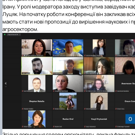
Ірану. У ролі модератора заходу виступив завідувач
ка
Луцяк. На початку роботи конференції він закликав всіх
мають стати нові пропозиції до вирішення наукових і 
агросектором.
Згідно доручення голови оргкомітету, декана
факульт