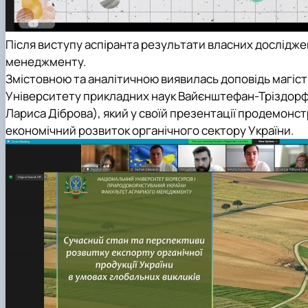
Після виступу аспіранта результати власних дослідж
менеджменту.
Змістовною та аналітичною виявилась доповідь магіс
Університету прикладних наук Вайєнштефан-Тріздор
Лариса Діброва), який у своїй презентації продемонст
економічний розвиток органічного сектору України.