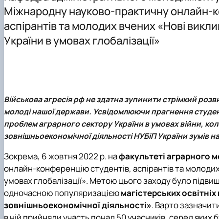
Співробітники кафедри
Аспірантура
Проєкт DAAD
Міжнародну науково-практичну онлайн-к
ННВЛ «Бізнес-аналітика»
Організація практичного навчання
DigiAgrar_UA
аспірантів та молодих вчених «Нові викл
Клуб випускників
Графік консультацій
AgriWork_UA
України в умовах глобалізації»
Навчально-методичне забезпечення, робочі програми,
Обговорення проєктів освітніх програм
Військова агресія рф не здатна зупинити стрімкий розв
молоді нашої держави. Усвідомлюючи прагнення студен
проблем аграрного сектору України в умовах війни, ко
зовнішньоекономічної діяльності НУБіП України зумів н
Зокрема, 6 жовтня 2022 р. на
факультеті аграрного 
онлайн-конференцію студентів, аспірантів та молодих 
умовах глобалізації». Метою цього заходу було підвищ
одночасною популяризацією
магістерських освітні
зовнішньоекономічної діяльності»
. Варто зазначит
в ній прийняли участь понад 50 учасників, серед яких 