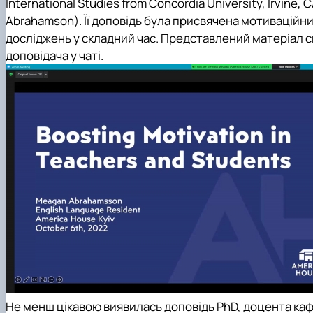
International Studies from Concordia University, Irvin
Abrahamson). Її доповідь була присвячена мотиваційн
досліджень у складний час. Представлений матеріал сп
доповідача у чаті.
Не менш цікавою виявилась доповідь PhD, доцента каф