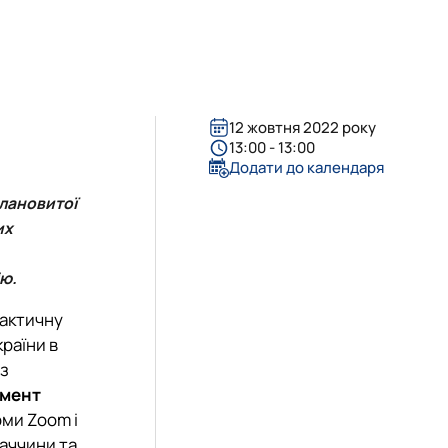
я та адмініструванн…
міністративний менеджмент"
енеджмент ЗЕД"
12 жовтня 2022 року
13:00 - 13:00
Додати до календаря
алановитої
их
ію.
актичну
раїни в
 з
мент
рми Zoom і
ваччини та