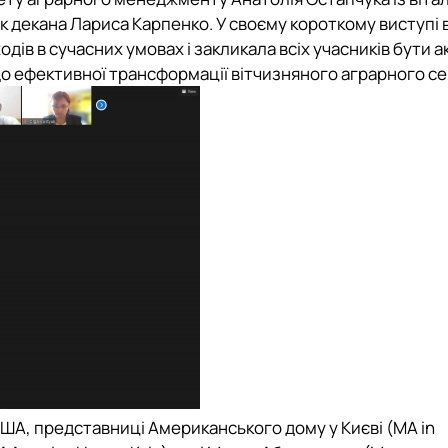
к декана Лариса Карпенко. У своєму короткому виступі 
дів в сучасних умовах і закликала всіх учасників бути 
о ефективної трансформації вітчизняного аграрного се
 США, представниці
Американського дому у Києві
(MA in