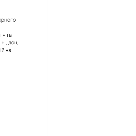
арного
т» та
н., доц.
ій на