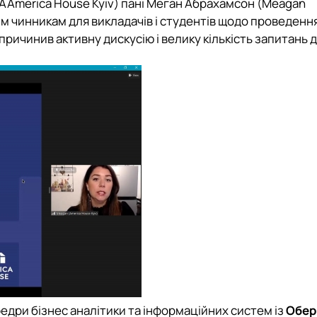
e, CAAmerica House Kyiv) пані Меган Абрахамсон (Meagan
им чинникам для викладачів і студентів щодо проведенн
ричинив активну дискусію і велику кількість запитань 
едри бізнес аналітики та інформаційних систем із
Обер