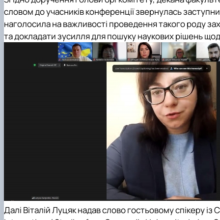
словом до учасників конференції звернулась заступни
наголосила на важливості проведення такого роду захо
та докладати зусилля для пошуку наукових рішень щод
Далі Віталій Луцяк надав слово гостьовому спікеру із