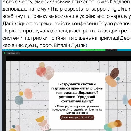
У свою чергу, американський психолог Томас Кардвел
доповіддю на тему «The prospects for supporting Ukraine 
всебічну підтримку американців українського народу у
Далі згідно програми роботи конференції було розпоча
Першою прозвучала доповідь аспіранта кафедри треть
системи підтримки прийняття рішень на прикладі Дер
керівник: д.е.н., проф. Віталій Луцяк
).