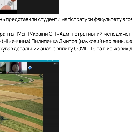
ень представили студенти магістратури факультету агр
транта
НУБіП України
ОП «Адміністративний менеджмен
ф
(Німеччина) Пилипенка Дмитра (науковий керівник: к.е.
рував детальний аналіз впливу COVID-19 та військових д