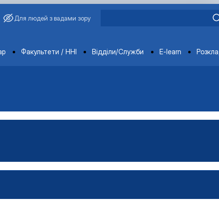
Для людей з вадами зору
ments
ар
Факультети / ННІ
Відділи/Служби
E-learn
Розкл