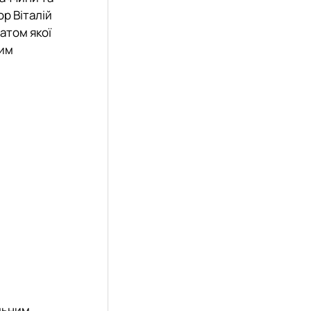
ор Віталій
татом якої
ним
альним