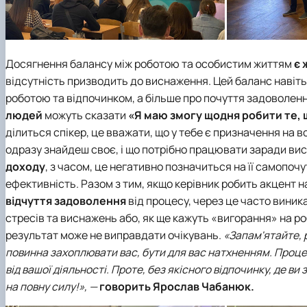
Досягнення балансу між роботою та особистим життям
є 
відсутність призводить до виснаження. Цей баланс навіть 
роботою та відпочинком, а більше про почуття задоволенн
людей
можуть сказати
«Я маю змогу щодня робити те, 
ділиться спікер, це вважати, що у тебе є призначення на в
одразу знайдеш своє, і що потрібно працювати заради ви
доходу
, з часом, це негативно позначиться на її самопоч
ефективність. Разом з тим, якщо керівник робить акцент на
відчуття задоволення
від процесу, через це часто виник
стресів та виснажень або, як ще кажуть «вигорання» на ро
результат може не виправдати очікувань.
«Запам'ятайте, 
повинна захоплювати вас, бути для вас натхненням. Проц
від вашої діяльності. Проте, без якісного відпочинку, де 
на повну силу!», —
говорить Ярослав Чабанюк.