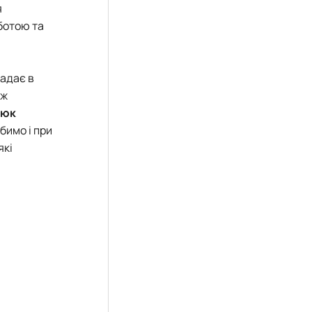
я
ботою та
ладає в
іж
нюк
бимо і при
які