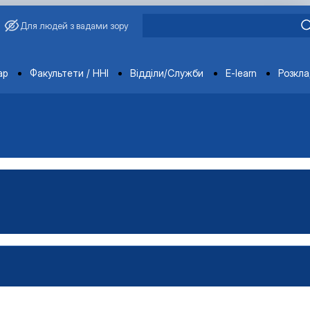
Для людей з вадами зору
ments
ар
Факультети / ННІ
Відділи/Служби
E-learn
Розкл