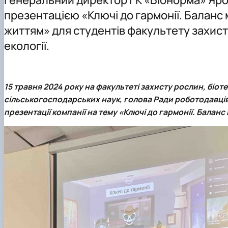
Матеріально-технічна база
Доктор філософії (PhD)
Надання послуг
презентацією «Ключі до гармонії. Баланс
Ветерани кафедри
Навчально-методичне забезпечення
Наукові гуртки
життям» для студентів факультету захист
Відеопрезентаційні матеріали
Практична підготовка
Співпраця
екології.
15 травня 2024 року на
факультеті захисту рослин, біоте
сільськогосподарських наук, голова Ради роботодавці
презентації компанії на тему «Ключі до гармонії. Балан