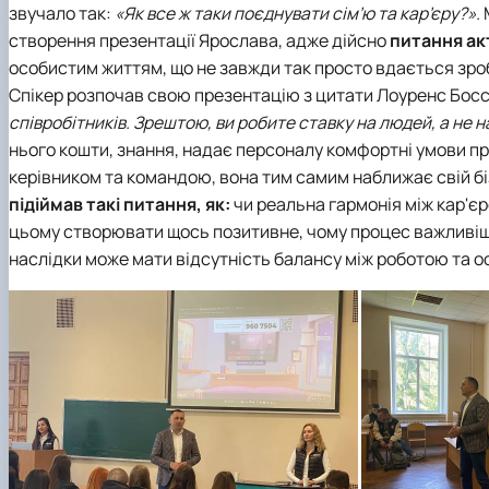
звучало так:
«Як все ж таки поєднувати сім’ю та кар’єру?».
створення презентації Ярослава, адже дійсно
питання ак
особистим життям, що не завжди так просто вдається зро
Спікер розпочав свою презентацію з цитати Лоуренс Босс
співробітників. Зрештою, ви робите ставку на людей, а не на
нього кошти, знання, надає персоналу комфортні умови пр
керівником та командою, вона тим самим наближає свій бі
підіймав такі питання, як:
чи реальна гармонія між кар'єр
цьому створювати щось позитивне, чому процес важливіши
наслідки може мати відсутність балансу між роботою та 