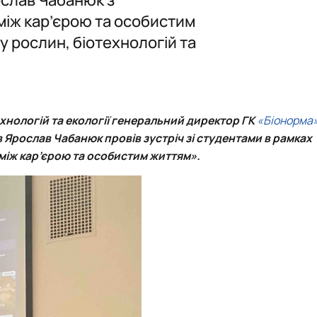
Стипендіати Президента України
Науковий гурток «Фіто – наше життя»
 між кар’єрою та особистим
у рослин, біотехнологій та
хнологій та екології
генеральний директор ГК
«Біонорма
в
Ярослав Чабанюк
провів зустріч зі студентами в рамках
с між кар’єрою та особистим життям».