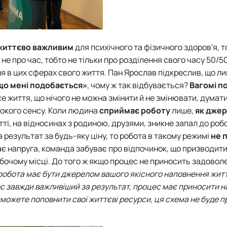
життєво важливим
для психічного та фізичного здоров'я, то
не про час, тобто не тільки про розділення свого часу 50/5
я в цих сферах свого життя. Пан Ярослав підкреслив, що л
що мені подобається»
, чому ж так відбувається?
Вагомі п
се життя, що нічого не можна змінити й не змінювати, думати
сокого сенсу. Коли людина
сприймає роботу
лише,
як дже
утті, на відносинах з родиною, друзями, зникне запал до роб
 результат за будь-яку ціну, то робота в такому режимі
не 
ає напруга, команда забуває про відпочинок, що призводити
бочому місці. До того ж якщо процес не приносить задоволен
робота має бути джерелом вашого якісного наповнення жит
ес завжди важливіший за результат, процес має приносити 
ви зможете поповнити свої життєві ресурси, ця схема не буде