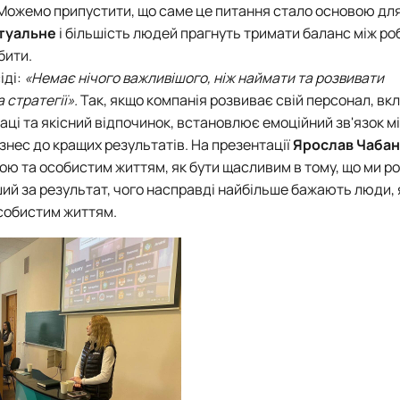
Можемо припустити, що саме це питання стало основою дл
туальне
і більшість людей прагнуть тримати баланс між ро
бити.
іді:
«Немає нічого важливішого, ніж наймати та розвивати
 стратегії».
Так, якщо компанія розвиває свій персонал, вк
аці та якісний відпочинок, встановлює емоційний зв'язок м
знес до кращих результатів. На презентації
Ярослав Чаба
ою та особистим життям, як бути щасливим в тому, що ми ро
й за результат, чого насправді найбільше бажають люди, 
особистим життям.