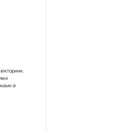
вікторини,
ивні
ками зі