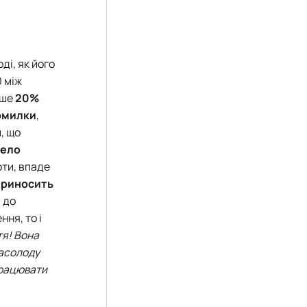
ді, як його
0 між
ише
20%
омилки
,
, що
рело
оти, впаде
приносить
 до
ня, то і
тя! Вона
насолоду
 працювати