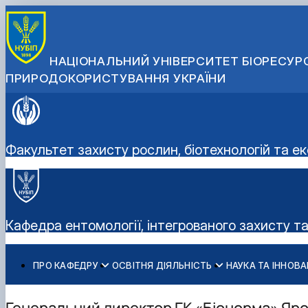
НАЦІОНАЛЬНИЙ УНІВЕРСИТЕТ БІОРЕСУРС
ПРИРОДОКОРИСТУВАННЯ УКРАЇНИ
Факультет захисту рослин, біотехнологій та ек
Кафедра ентомології, інтегрованого захисту т
ПРО КАФЕДРУ
ОСВІТНЯ ДІЯЛЬНІСТЬ
НАУКА ТА ІННОВА
Історія кафедри
ОС "Бакалавр"
Науково-дослідна робота
Профорієнтаційна робота
Співробітники кафедри
ОС «Магістр»
Наукові досягнення
Виховна робота
Генеральний директор ГК «Біонорма» Яро