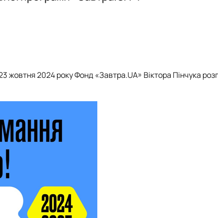
інки кафедри
Робочі програми
Перелік баз практичного навчання
Графік навчальної та виробничої практики
 23 жовтня 2024 року Фонд «Завтра.UA» Віктора Пінчука роз