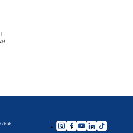
і
»!
87838