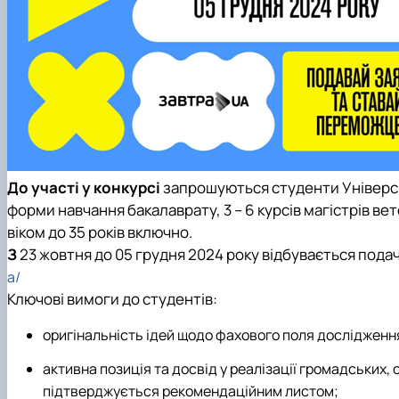
До участі у конкурсі
запрошуються студенти Університе
форми навчання бакалаврату, 3 – 6 курсів магістрів ве
віком до 35 років включно.
З
23 жовтня
до
05 грудня 2024 року
відбувається подача
a/
Ключові вимоги до студентів:
оригінальність ідей щодо фахового поля дослідження
активна позиція та досвід у реалізації громадських, 
підтверджується рекомендаційним листом;