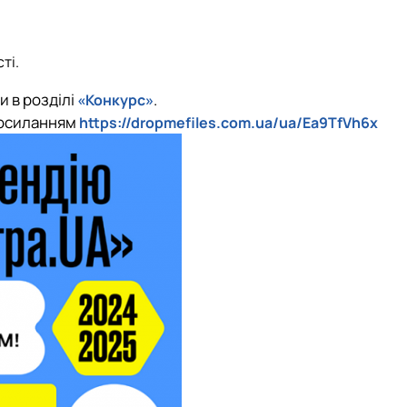
ті.
и в розділі
.
«Конкурс»
посиланням
https://dropmefiles.com.ua/ua/Ea9TfVh6x