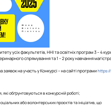
ту усіх факультетів, ННІ та освітніх програм 3 – 4 кур
теринарного спрямування та 1 – 2 року навчання магістр
 заявок на участь у Конкурсі – на сайті програми
https:/
, які обґрунтовуються в конкурсній роботі;
соціальних або волонтерських проєктів та ініціатив, що