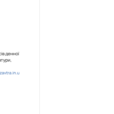
сів денної
атури,
/zavtra.in.u