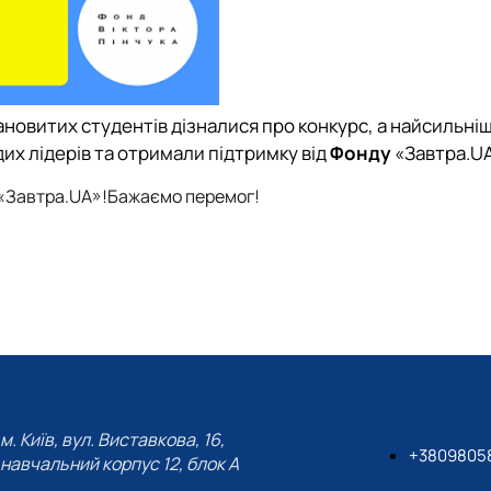
новитих студентів дізналися про конкурс, а найсильніш
х лідерів та отримали підтримку від
Фонду
«Завтра.UA
 «Завтра.UA»!
Бажаємо перемог!
м. Київ, вул. Виставкова, 16,
+3809805
навчальний корпус 12, блок А