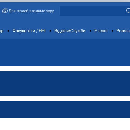
Для людей з вадами зору
ments
ар
Факультети / ННІ
Відділи/Служби
E-learn
Розкл